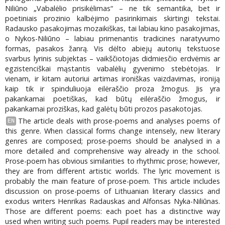
Niliūno „Vabalėlio prisikėlimas“ – ne tik semantika, bet ir
poetiniais prozinio kalbėjimo pasirinkimais skirtingi tekstai.
Radausko pasakojimas mozaikiškas, tai labiau kino pasakojimas,
o Nykos-Niliūno – labiau primenantis tradicines naratyvumo
formas, pasakos žanrą. Vis dėlto abiejų autorių tekstuose
svarbus lyrinis subjektas – vaikščiotojas didmiesčio erdvėmis ar
egzistenciškai mąstantis vabalėlių gyvenimo stebėtojas. Ir
vienam, ir kitam autoriui artimas ironiškas vaizdavimas, ironiją
kaip tik ir spinduliuoja eilėraščio proza žmogus. Jis yra
pakankamai poetiškas, kad būtų eilėraščio žmogus, ir
pakankamai proziškas, kad galėtų būti prozos pasakotojas.
The article deals with prose-poems and analyses poems of
EN
this genre. When classical forms change intensely, new literary
genres are composed; prose-poems should be analysed in a
more detailed and comprehensive way already in the school.
Prose-poem has obvious similarities to rhythmic prose; however,
they are from different artistic worlds. The lyric movement is
probably the main feature of prose-poem. This article includes
discussion on prose-poems of Lithuanian literary classics and
exodus writers Henrikas Radauskas and Alfonsas Nyka-Niliūnas.
Those are different poems: each poet has a distinctive way
used when writing such poems. Pupil readers may be interested