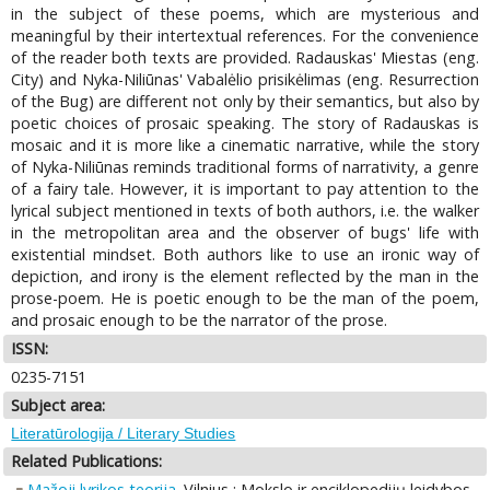
in the subject of these poems, which are mysterious and
meaningful by their intertextual references. For the convenience
of the reader both texts are provided. Radauskas' Miestas (eng.
City) and Nyka-Niliūnas' Vabalėlio prisikėlimas (eng. Resurrection
of the Bug) are different not only by their semantics, but also by
poetic choices of prosaic speaking. The story of Radauskas is
mosaic and it is more like a cinematic narrative, while the story
of Nyka-Niliūnas reminds traditional forms of narrativity, a genre
of a fairy tale. However, it is important to pay attention to the
lyrical subject mentioned in texts of both authors, i.e. the walker
in the metropolitan area and the observer of bugs' life with
existential mindset. Both authors like to use an ironic way of
depiction, and irony is the element reflected by the man in the
prose-poem. He is poetic enough to be the man of the poem,
and prosaic enough to be the narrator of the prose.
ISSN:
0235-7151
Subject area:
Literatūrologija / Literary Studies
Related Publications:
Mažoji lyrikos teorija
. Vilnius : Mokslo ir enciklopedijų leidybos