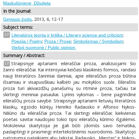
Maskuliūnienė, Džiuljeta
In the Journal:
, 2013, 6, 12-17
Gimtasis žodis
Subject terms:
;
LT
Literatūros teorija ir kritika / Literary science and criticism
;
;
;
Poezija / Poetry
Proza / Prose
Simbolizmas / Symbolism
Viešoji nuomonė / Public opinion.
Summary / Abstract:
Straipsnyje aptariami eilėraščiai proza, analizuojami šio
LT
žanro eilėraščiai. Kai intensyviai keičiasi klasikinės formos, randasi
nauji literatūros žanriniai dariniai, apie eilėraščius proza būtina
išsamiau ir visapusiškiau kalbėti jau mokyklos suole. Eilėraštis
proza turi akivaizdžių panašumų su ritmine proza, tačiau tai
skirtingi meniniai pasauliai. Lyrinis vyksmas – bene pagrindinė
eilėraščių proza savybė. Straipsnyje aptariami lietuvių literatūros
klasikų, egzodo kūrėjų Henriko Radausko ir Alfonso Nykos-
Niliūno du eilėraščiai proza. Tai skirtingi eilėraščiai: kiekvienas
poetas savitai naudojasi tokio tipo eilėraščių kūrimo išgalėmis.
Moksleiviui skaitytojui jie gali būti įdomūs savo tematika,
paslaptingi ir prasmingi intertekstinėmis nuorodomis. Skaitytojo
patogumui pateikiami abu tekstai. Radausko „Miestas“ ir Nykos-