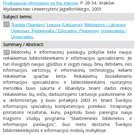
. P. 26-34.. Kraków:
Professional information on the internet
Wydawnictwo Uniwersytetu Jagiellońskiego, 2005
Subject terms:
;
;
;
LT
Švedija (Sweden)
Lietuva (Lithuania)
Bibliotekos / Libraries
;
Ugdymas. Pedagogika / Education. Pedagogy
Universitetai /
Universities.
Summary / Abstract:
Bibliotekų ir informacinių paslaugų pokyčiai kelia naujus
LT
reikalavimus bibliotekininkams ir informacijos specialistams. Jie
turi išsiugdyti naujus įgūdžius ir įsigyti naujų žinių dirbdami, nes
informacijos vartotojų ir informacinių technologijų keliami
reikalavimai sparčiai kinta. Reikalavimų šiuolaikiniams
informacijos specialistams ir bibliotekininkams nustatymo
metodika buvo sukurta ir išbandyta tiriant darbo rinkos
reikalavimus šių sričių darbuotojams Lietuvoje paskutiniame XX
a. dešimtmetyje. Ji buvo pritaikyta 2003 m. tiriant Švedijos
informacijos specialistų kompetencijos poreikius. Straipsnyje
pristatomi rezultatai, kurių pagrindu buvo parengta nauja
magistro studijų programa "Skaitmeninės bibliotekos ir
informacijos paslaugos", šiuo metu dėstoma Švedijos
bibliotekininkystės ir informacijos mokslų mokykloje.