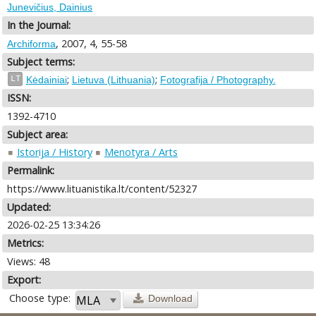
Junevičius, Dainius
In the Journal:
, 2007, 4, 55-58
Archiforma
Subject terms:
;
;
LT
Kėdainiai
Lietuva (Lithuania)
Fotografija / Photography.
ISSN:
1392-4710
Subject area:
Istorija / History
Menotyra / Arts
Permalink:
https://www.lituanistika.lt/content/52327
Updated:
2026-02-25 13:34:26
Metrics:
Views: 48
Export:
Choose type:
Download