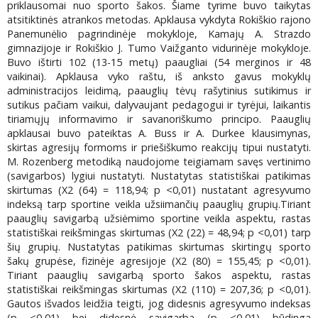
priklausomai nuo sporto šakos. Šiame tyrime buvo taikytas
atsitiktinės atrankos metodas. Apklausa vykdyta Rokiškio rajono
Panemunėlio pagrindinėje mokykloje, Kamajų A. Strazdo
gimnazijoje ir Rokiškio J. Tumo Vaižganto vidurinėje mokykloje.
Buvo ištirti 102 (13-15 metų) paaugliai (54 merginos ir 48
vaikinai). Apklausa vyko raštu, iš anksto gavus mokyklų
administracijos leidimą, paauglių tėvų rašytinius sutikimus ir
sutikus pačiam vaikui, dalyvaujant pedagogui ir tyrėjui, laikantis
tiriamųjų informavimo ir savanoriškumo principo. Paauglių
apklausai buvo pateiktas A. Buss ir A. Durkee klausimynas,
skirtas agresijų formoms ir priešiškumo reakcijų tipui nustatyti.
M. Rozenberg metodiką naudojome teigiamam savęs vertinimo
(savigarbos) lygiui nustatyti. Nustatytas statistiškai patikimas
skirtumas (X2 (64) = 118,94; p <0,01) nustatant agresyvumo
indeksą tarp sportine veikla užsiimančių paauglių grupių.Tiriant
paauglių savigarbą užsiėmimo sportine veikla aspektu, rastas
statistiškai reikšmingas skirtumas (X2 (22) = 48,94; p <0,01) tarp
šių grupių. Nustatytas patikimas skirtumas skirtingų sporto
šakų grupėse, fizinėje agresijoje (X2 (80) = 155,45; p <0,01).
Tiriant paauglių savigarbą sporto šakos aspektu, rastas
statistiškai reikšmingas skirtumas (X2 (110) = 207,36; p <0,01).
Gautos išvados leidžia teigti, jog didesnis agresyvumo indeksas
(p <0,01) bei didesnė savigarba (p <0,01) būdinga