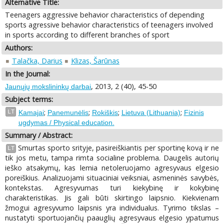
Alternative Title:
Teenagers aggressive behavior characteristics of depending
sports agressive behavior characteristics of teenagers involved
in sports according to different branches of sport
Authors:
Talačka, Darius
Klizas, Šarūnas
In the Journal:
, 2013, 2 (40), 45-50
Jaunųjų mokslininkų darbai
Subject terms:
;
;
;
;
LT
Kamajai
Panemunėlis
Rokiškis
Lietuva (Lithuania)
Fizinis
ugdymas / Physical education.
Summary / Abstract:
Smurtas sporto srityje, pasireiškiantis per sportinę kovą ir ne
LT
tik jos metu, tampa rimta socialine problema. Daugelis autorių
ieško atsakymų, kas lemia netoleruojamo agresyvaus elgesio
poreiškius. Analizuojami situaciniai veiksniai, asmeninės savybės,
kontekstas. Agresyvumas turi kiekybinę ir kokybinę
charakteristikas. Jis gali būti skirtingo laipsnio. Kiekvienam
žmogui agresyvumo laipsnis yra individualus. Tyrimo tikslas –
nustatyti sportuojančių paauglių agresyvaus elgesio ypatumus