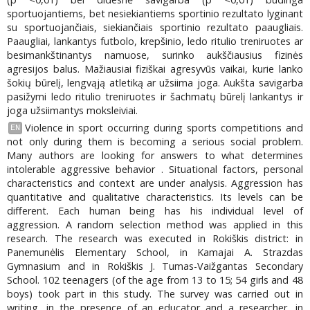
sportuojantiems, bet nesiekiantiems sportinio rezultato lyginant
su sportuojančiais, siekiančiais sportinio rezultato paaugliais.
Paaugliai, lankantys futbolo, krepšinio, ledo ritulio treniruotes ar
besimankštinantys namuose, surinko aukščiausius fizinės
agresijos balus. Mažiausiai fiziškai agresyvūs vaikai, kurie lanko
šokių būrelį, lengvąją atletiką ar užsiima joga. Aukšta savigarba
pasižymi ledo ritulio treniruotes ir šachmatų būrelį lankantys ir
joga užsiimantys moksleiviai.
Violence in sport occurring during sports competitions and
EN
not only during them is becoming a serious social problem.
Many authors are looking for answers to what determines
intolerable aggressive behavior . Situational factors, personal
characteristics and context are under analysis. Aggression has
quantitative and qualitative characteristics. Its levels can be
different. Each human being has his individual level of
aggression. A random selection method was applied in this
research. The research was executed in Rokiškis district: in
Panemunėlis Elementary School, in Kamajai A. Strazdas
Gymnasium and in Rokiškis J. Tumas-Vaižgantas Secondary
School. 102 teenagers (of the age from 13 to 15; 54 girls and 48
boys) took part in this study. The survey was carried out in
writing, in the presence of an educator and a researcher, in