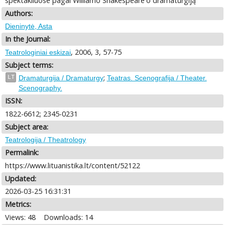
spektakliuose pagal Williamo Shakespeare'o dramaturgiją
Authors:
Dieninytė, Asta
In the Journal:
, 2006, 3, 57-75
Teatrologiniai eskizai
Subject terms:
;
LT
Dramaturgija / Dramaturgy
Teatras. Scenografija / Theater.
Scenography.
ISSN:
1822-6612; 2345-0231
Subject area:
Teatrologija / Theatrology
Permalink:
https://www.lituanistika.lt/content/52122
Updated:
2026-03-25 16:31:31
Metrics:
Views: 48
Downloads: 14