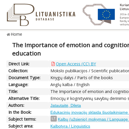
Home
The Importance of emotion and cognition 
education
Direct Link:
Open Access (CC) BY
Collection:
Mokslo publikacijos / Scientific publicatio
Document Type:
Knygų dalys / Parts of the books
Language:
Anglų kalba / English
Title:
The Importance of emotion and cognition 
Alternative Title:
Emocijų ir kognityvinių savybių derinim
Authors:
Jatautaitė, Dileta
In the Book:
Edukacinių inovacijų sklaida šiuolaikiniam
Subject terms:
LT
Kalbų (užsienio) mokymas / Language (
Subject area:
Kalbotyra / Linguistics