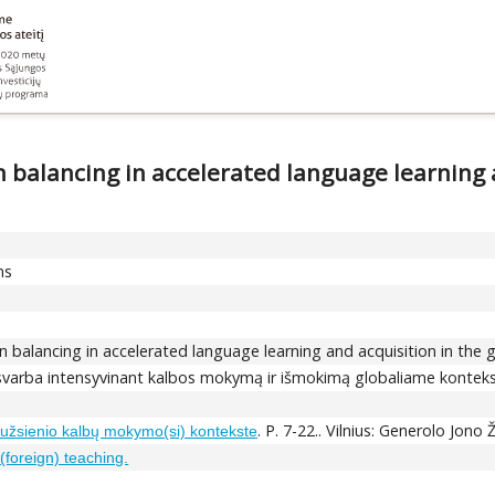
balancing in accelerated language learning a
ns
balancing in accelerated language learning and acquisition in the 
o svarba intensyvinant kalbos mokymą ir išmokimą globaliame kontek
. P. 7-22.. Vilnius: Generolo Jon
e užsienio kalbų mokymo(si) kontekste
foreign) teaching.