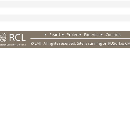
Search
Project
Expertise
Contacts
© LMT. All rights reserved.
Site is running on
KUSoftas C