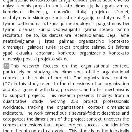
dalys: teorinis projekto konteksto dimensijų kategorizavimas,
konteksto dimensijų, darančių įtaką projekto sėkmei,
nustatymas ir skirtingų konteksto kategorijų nustatymas. Šio
tyrimo patikimumą užtikrina jo metodologinis pagrįstumas bei
tyrimo dizainas, kuriuo vadovaujantis galima stebėti tyrimo
rezultatus, be to, šis darbas yra recenzuojamas. Deja, jame
neatsižvelgiama į kitas galimas organizacinio konteksto
dimensijas, galinčias turėti įtakos projekto sėkmei. Šis šaltinis
ypač aktualus aptariant konkretų organizacinio konteksto
dimensijų poveikį projekto sėkmei.
This research focuses on the organisational context,
EN
particularly on studying the dimensions of the organisational
context in the realm of projects. The organizational context
(OC) in this study refers to the dimensions of an organization
and its alignment with data, processes, and other mechanisms
to support projects. This research presents findings from a
quantitative study involving 258 project professionals
worldwide, tracking the organizational context dimensions
indicators. The work carried out is several-fold: it describes and
categorizes the dimensions of the project context, uncovers the
context dimensions that impact project success, and identifies
the different context categories. This study is methodologically