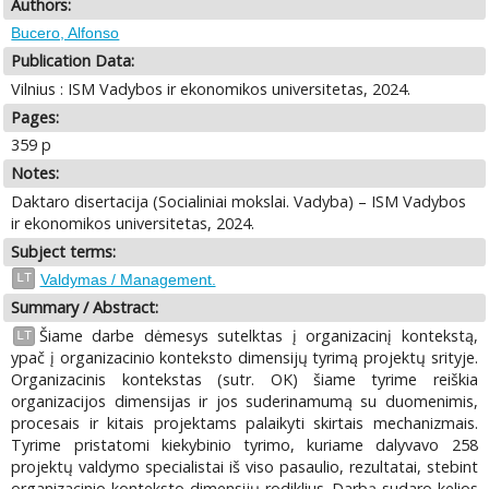
Authors:
Bucero, Alfonso
Publication Data:
Vilnius : ISM Vadybos ir ekonomikos universitetas, 2024.
Pages:
359 p
Notes:
Daktaro disertacija (Socialiniai mokslai. Vadyba) – ISM Vadybos
ir ekonomikos universitetas, 2024.
Subject terms:
LT
Valdymas / Management.
Summary / Abstract:
Šiame darbe dėmesys sutelktas į organizacinį kontekstą,
LT
ypač į organizacinio konteksto dimensijų tyrimą projektų srityje.
Organizacinis kontekstas (sutr. OK) šiame tyrime reiškia
organizacijos dimensijas ir jos suderinamumą su duomenimis,
procesais ir kitais projektams palaikyti skirtais mechanizmais.
Tyrime pristatomi kiekybinio tyrimo, kuriame dalyvavo 258
projektų valdymo specialistai iš viso pasaulio, rezultatai, stebint
organizacinio konteksto dimensijų rodiklius. Darbą sudaro kelios