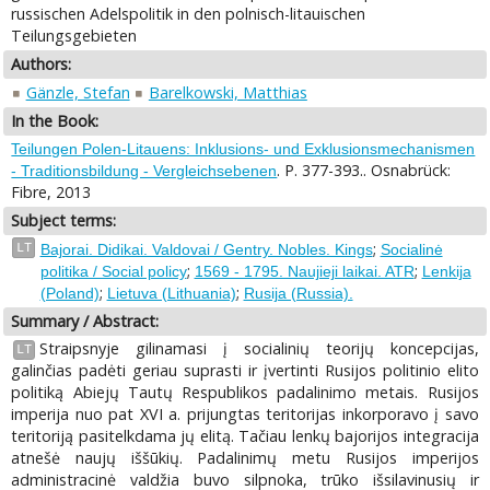
russischen Adelspolitik in den polnisch-litauischen
Teilungsgebieten
Authors:
Gänzle, Stefan
Barelkowski, Matthias
In the Book:
Teilungen Polen-Litauens: Inklusions- und Exklusionsmechanismen
. P. 377-393.. Osnabrück:
- Traditionsbildung - Vergleichsebenen
Fibre, 2013
Subject terms:
;
LT
Bajorai. Didikai. Valdovai / Gentry. Nobles. Kings
Socialinė
;
;
politika / Social policy
1569 - 1795. Naujieji laikai. ATR
Lenkija
;
;
(Poland)
Lietuva (Lithuania)
Rusija (Russia).
Summary / Abstract:
Straipsnyje gilinamasi į socialinių teorijų koncepcijas,
LT
galinčias padėti geriau suprasti ir įvertinti Rusijos politinio elito
politiką Abiejų Tautų Respublikos padalinimo metais. Rusijos
imperija nuo pat XVI a. prijungtas teritorijas inkorporavo į savo
teritoriją pasitelkdama jų elitą. Tačiau lenkų bajorijos integracija
atnešė naujų iššūkių. Padalinimų metu Rusijos imperijos
administracinė valdžia buvo silpnoka, trūko išsilavinusių ir