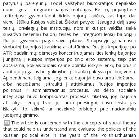
patyrusių pareigūnų. Todėl valstybės biurokratijos nepakako
norint gerai integruoti naujas teritorijas. Be to, prijungtose
teritorijose gyveno labai didelis bajorų skaičius, kas tapo dar
vienu iššūkiu Rusijos valdžiai. Šlėktai pavyko išsaugoti dalį savo
teisių, privilegijų bei institucijų, nors ir Rusijos valdžia siekė
suvaržyti bežemių bajorų teises bei integruoti lenkų bajoriją į
Rusijos gyvenimą pagal savus planus. Straipsnyje gilinamasi į
simbolinį bajorijos įtraukimą ar atstūmimą Rusijos Imperijoje po
ATR padalinimų; dėmesys koncentruojamas ties lenkų bajorijos
įjungimą į Rusijos Imperijos politinio elito sistemą, taip pat
aptariama, kokiais būdais carinė politika išskyrė lenkų bajorus ir
apribojo jų galias bei galimybes įsitraukti į aktyvią politinę veiklą.
Apibendrinant teigiama, jog lenkų bajorijai buvo arba leidžiama,
arba neleidžiama įsitraukti į atitinkamus Rusijos imperijos
politinius ir administracinius procesus. Vis dėlto socialinė
integracija buvo komplikuotas procesas: tikėtasi, jog bajorija
atsisakys senųjų tradicijų, arba priešingai, buvo leista jas
išlaikyti; to sėkmė ar nesėkmė prisidėjo prie nacionalinių
judėjimų gimimo.
The article is concerned with the concepts of social theory
EN
that could help us understand and evaluate the policies of the
Russian political elite in the years of the Polish-Lithuanian