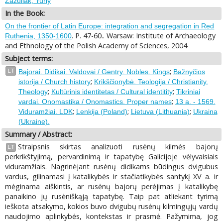
Zazuliak, Yuriy
In the Book:
On the frontier of Latin Europe: integration and segregation in Red
. P. 47-60.. Warsaw: Institute of Archaeology
Ruthenia, 1350-1600
and Ethnology of the Polish Academy of Sciences, 2004
Subject terms:
;
LT
Bajorai. Didikai. Valdovai / Gentry. Nobles. Kings
Bažnyčios
;
istorija / Church history
Krikščionybė. Teologija / Christianity.
;
;
Theology
Kultūrinis identitetas / Cultural identitity
Tikriniai
;
vardai. Onomastika / Onomastics. Proper names
13 a. - 1569.
;
;
;
Viduramžiai. LDK
Lenkija (Poland)
Lietuva (Lithuania)
Ukraina
(Ukraine).
Summary / Abstract:
Straipsnis skirtas analizuoti rusėnų kilmės bajorų
LT
perkrikštyjimą, pervardinimą ir tapatybę Galicijoje vėlyvaisiais
viduramžiais. Nagrinėjant rusėnų didikams būdingus dvigubus
vardus, gilinamasi į katalikybės ir stačiatikybės santykį XV a. ir
mėginama aiškintis, ar rusėnų bajorų perėjimas į katalikybę
panaikino jų rusėniškąją tapatybę. Taip pat atliekant tyrimą
ieškota atsakymo, kokios buvo dvigubų rusėnų kilmingųjų vardų
naudojimo aplinkybės, kontekstas ir prasmė. Pažymima, jog