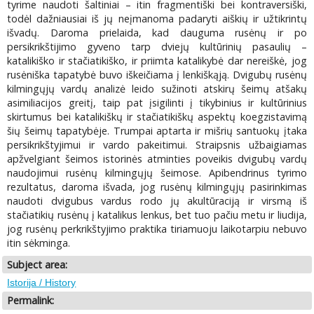
tyrime naudoti šaltiniai – itin fragmentiški bei kontraversiški,
todėl dažniausiai iš jų neįmanoma padaryti aiškių ir užtikrintų
išvadų. Daroma prielaida, kad dauguma rusėnų ir po
persikrikštijimo gyveno tarp dviejų kultūrinių pasaulių –
katalikiško ir stačiatikiško, ir priimta katalikybė dar nereiškė, jog
rusėniška tapatybė buvo iškeičiama į lenkiškąją. Dvigubų rusėnų
kilmingųjų vardų analizė leido sužinoti atskirų šeimų atšakų
asimiliacijos greitį, taip pat įsigilinti į tikybinius ir kultūrinius
skirtumus bei katalikiškų ir stačiatikiškų aspektų koegzistavimą
šių šeimų tapatybėje. Trumpai aptarta ir mišrių santuokų įtaka
persikrikštyjimui ir vardo pakeitimui. Straipsnis užbaigiamas
apžvelgiant šeimos istorinės atminties poveikis dvigubų vardų
naudojimui rusėnų kilmingųjų šeimose. Apibendrinus tyrimo
rezultatus, daroma išvada, jog rusėnų kilmingųjų pasirinkimas
naudoti dvigubus vardus rodo jų akultūraciją ir virsmą iš
stačiatikių rusėnų į katalikus lenkus, bet tuo pačiu metu ir liudija,
jog rusėnų perkrikštyjimo praktika tiriamuoju laikotarpiu nebuvo
itin sėkminga.
Subject area:
Istorija / History
Permalink: