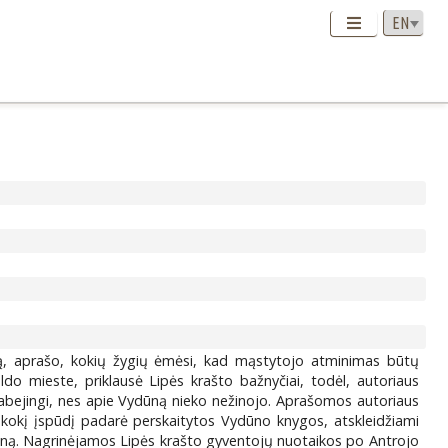
ią, aprašo, kokių žygių ėmėsi, kad mąstytojo atminimas būtų
 mieste, priklausė Lipės krašto bažnyčiai, todėl, autoriaus
abejingi, nes apie Vydūną nieko nežinojo. Aprašomos autoriaus
 kokį įspūdį padarė perskaitytos Vydūno knygos, atskleidžiami
Vydūną. Nagrinėjamos Lipės krašto gyventojų nuotaikos po Antrojo