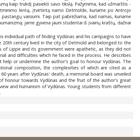
kumą kaip trukdį pasiekti savo tikslą. Pažymima, kad užmarštis -
tminimo lentą, įtvirtintą namo Detmolde, kuriame po Antrojo
lių pastangų vaisiumi. Taip pat pabrėžiama, kad namas, kuriame
humanizmą: jame gyvena jauni studentai iš įvairių kraštų, dažnai
is individual path of finding Vydūnas and his campaigns to have
20th century lived in the city of Detmold and belonged to the
ts of Lippe and its government were apathetic, as they did not
al and difficulties which he faced in the process. He describes
not help or undermine the author's goal to honour Vydūnas. The
tional composition, the complexities of which are cited as a
 60 years after Vydūnas' death, a memorial board was unveiled
 of honour towards Vydūnas and the fruit of the author's great
rldview and humanism of Vydūnas. Young students from different
.