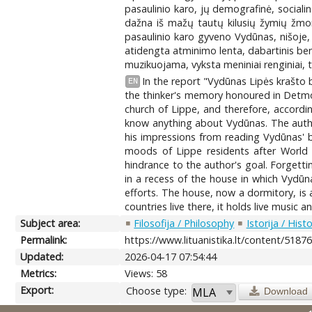
pasaulinio karo, jų demografinė, sociali
dažna iš mažų tautų kilusių žymių žmo
pasaulinio karo gyveno Vydūnas, nišoje,
atidengta atminimo lenta, dabartinis ben
muzikuojama, vyksta meniniai renginiai, t
In the report "Vydūnas Lipės krašto 
EN
the thinker's memory honoured in Detmol
church of Lippe, and therefore, accordi
know anything about Vydūnas. The author 
his impressions from reading Vydūnas' b
moods of Lippe residents after World W
hindrance to the author's goal. Forgett
in a recess of the house in which Vydūn
efforts. The house, now a dormitory, is
countries live there, it holds live music 
Subject area:
Filosofija / Philosophy
Istorija / Hist
Permalink:
https://www.lituanistika.lt/content/5187
Updated:
2026-04-17 07:54:44
Metrics:
Views: 58
Export:
Choose type:
Download