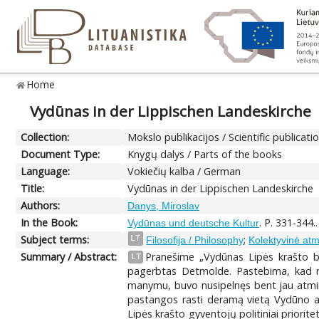
Home
Vydūnas in der Lippischen Landeskirche
Collection:
Mokslo publikacijos / Scientific publicati
Document Type:
Knygų dalys / Parts of the books
Language:
Vokiečių kalba / German
Title:
Vydūnas in der Lippischen Landeskirche
Authors:
Danys, Miroslav
In the Book:
. P. 331-344.
Vydūnas und deutsche Kultur
Subject terms:
;
LT
Filosofija / Philosophy
Kolektyvinė atm
Summary / Abstract:
Pranešime „Vydūnas Lipės krašto b
LT
pagerbtas Detmolde. Pastebima, kad no
manymu, buvo nusipelnęs bent jau atmini
pastangos rasti deramą vietą Vydūno atm
Lipės krašto gyventojų politiniai priori