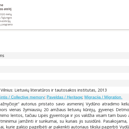
ons
. Vilnius: Lietuvių literatūros ir tautosakos institutas, 2013
;
;
intis / Collective memory
Paveldas / Heritage
Migracija / Migration.
ažnyčioje“ autorius pristato savo asmeninį Vydūno atradimo kel
rs vienas žymiausių 20 amžiaus lietuvių kūrėjų, gyvenęs Detmoldo
mo lentos, tačiau Lipės gyventojai ir jos valdžia visam tam buvo 
inimui įamžinti ir sunkumai, su kuriais jis susidūrė. Pasakojama,
tetai, kurie galėjo pagelbėti ar pakenkti autoriaus tikslui pagerbti 