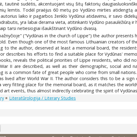
nė, tautinė sudėtis, akcentuojant visų šitų faktorių daugiasluoksniš
nių lemtis. Todėl praėjus 60 metų po Vydūno mirties atidengtą a
 autorius laiko ir pagarbos ženklo Vydūnui atidavimu, ir savo dide
drabutis, yra labai derama vieta, atitinkanti Vydūno pasaulėžiūrą ir 
aip tarsi netiesiogiai išaukštinant Vydūno dvasią.
bažnyčioje" ("Vydūnas in the church of Lippe") the author presents h
d. Even though one of the most famous Lithuanian creators of the 
ng to the author, deserved at least a memorial board, the residen
describes his efforts to find a suitable place for Vydūnas' memori
ooks, reveals the political priorities of Lippe residents, who did 
ar II are described, as well as their demographic, social and na
ing is a common fate of great people who come from small nations.
as lived after World War II. The author considers this to be a sign
 a very fitting place for the memorial board, as it matches the wo
and art events, thus almost indirectly celebrating the spirit of Vydūnas
ory
Literatūrologija / Literary Studies
6