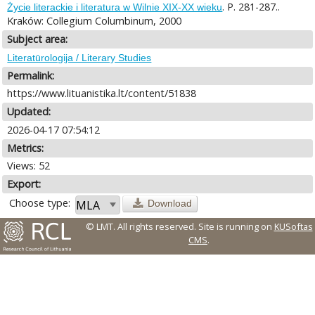
. P. 281-287..
Życie literackie i literatura w Wilnie ХІХ-ХХ wieku
Kraków: Collegium Columbinum, 2000
Subject area:
Literatūrologija / Literary Studies
Permalink:
https://www.lituanistika.lt/content/51838
Updated:
2026-04-17 07:54:12
Metrics:
Views: 52
Export:
Choose type:
Download
© LMT. All rights reserved.
Site is running on
KUSoftas
CMS
.