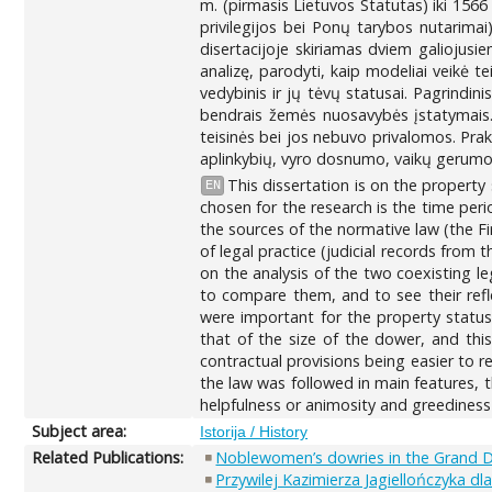
m. (pirmasis Lietuvos Statutas) iki 1566 
privilegijos bei Ponų tarybos nutarima
disertacijoje skiriamas dviem galiojusi
analizę, parodyti, kaip modeliai veikė te
vedybinis ir jų tėvų statusai. Pagrindin
bendrais žemės nuosavybės įstatymais. 
teisinės bei jos nebuvo privalomos. Prakt
aplinkybių, vyro dosnumo, vaikų gerum
This dissertation is on the property
EN
chosen for the research is the time per
the sources of the normative law (the Fi
of legal practice (judicial records from
on the analysis of the two coexisting l
to compare them, and to see their refl
were important for the property status
that of the size of the dower, and thi
contractual provisions being easier to r
the law was followed in main features, 
helpfulness or animosity and greediness 
Subject area:
Istorija / History
Related Publications:
Noblewomen’s dowries in the Grand Duc
Przywilej Kazimierza Jagiellończyka dl