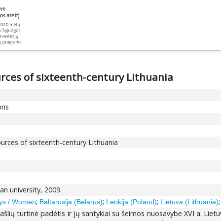
urces of sixteenth-century Lithuania
ons
urces of sixteenth-century Lithuania
an university, 2009.
;
;
;
ys / Women
Baltarusija (Belarus)
Lenkija (Poland)
Lietuva (Lithuania)
ašlių turtinė padėtis ir jų santykiai su šeimos nuosavybe XVI a. Liet