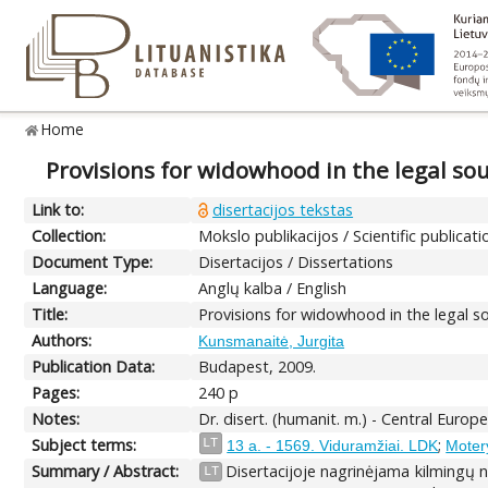
Home
Provisions for widowhood in the legal so
Link to:
disertacijos tekstas
Collection:
Mokslo publikacijos / Scientific publicati
Document Type:
Disertacijos / Dissertations
Language:
Anglų kalba / English
Title:
Provisions for widowhood in the legal so
Authors:
Kunsmanaitė, Jurgita
Publication Data:
Budapest, 2009.
Pages:
240 p
Notes:
Dr. disert. (humanit. m.) - Central Europe
Subject terms:
;
LT
13 a. - 1569. Viduramžiai. LDK
Moter
Summary / Abstract:
Disertacijoje nagrinėjama kilmingų n
LT