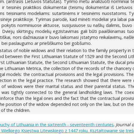
m. (antrasis Lietuvos Statutas). Tyrimo metu analizuoti norminiai teis
i) ir teisinės praktikos dokumentai (teismų dokumentai iš Lietuvos
ems teisiniams modeliams: sutartinėms ir teisinėms nuostatoms. Tyri
isinėje praktikoje. Tyrimas parodė, kad minėti modeliai yra labai pan
is pokytis norminiuose aktuose, susijusiuose su našlių dalimis, buvo 
Dviejų skirtingų modelių egzistavimas gali būti paaiškinamas tuo
iškai, nors dažniausiai ir buvo laikomasi įstatymo reikalavimų, našlė
o bei paslaugumo ar priešiškumo bei gobšumo.
 status of noble widows and their relation to the family property i
iod between the First Lithuanian Statute of 1529 and the Second Lit
rst Lithuanian Statute, the Second Lithuanian Statute, the ducal pri
 the Lithuanian Metrica, the collection of the records of the chancer
egal models: the contractual provisions and the legal provisions. 
ection in the legal practice. The research showed that there were
 of widows were their marital status and their parental status. 
s was tightly connected to the general landholding laws. The coe
einforce than the legal ones and the fact that the contractual prov
the position of the widow depended not only on the law, but on the
of the children.
hy of Lithuania in the sixteenth - seventeenth centuries
.
Journal 
a Wielkiego Księstwa Litewskiego z 1447 roku. Kształtowanie się treśc