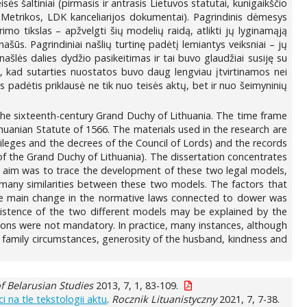
ės šaltiniai (pirmasis ir antrasis Lietuvos statutai, kunigaikščio
 Metrikos, LDK kanceliarijos dokumentai). Pagrindinis dėmesys
mo tikslas – apžvelgti šių modelių raidą, atlikti jų lyginamąją
ašūs. Pagrindiniai našlių turtinę padėtį lemiantys veiksniai – jų
našlės dalies dydžio pasikeitimas ir tai buvo glaudžiai susiję su
, kad sutarties nuostatos buvo daug lengviau įtvirtinamos nei
s padėtis priklausė ne tik nuo teisės aktų, bet ir nuo šeimyninių
n the sixteenth-century Grand Duchy of Lithuania. The time frame
huanian Statute of 1566. The materials used in the research are
vileges and the decrees of the Council of Lords) and the records
y of the Grand Duchy of Lithuania). The dissertation concentrates
The aim was to trace the development of these two legal models,
 many similarities between these two models. The factors that
The main change in the normative laws connected to dower was
xistence of the two different models may be explained by the
isions were not mandatory. In practice, many instances, although
 family circumstances, generosity of the husband, kindness and
of Belarusian Studies
2013, 7, 1, 83-109.
i na tle tekstologii aktu
.
Rocznik Lituanistyczny
2021, 7, 7-38.