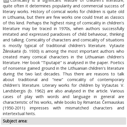
Comicality is a significant feature of children's literature;
EN
quite often it determines popularity and commercial success of
literary works. History of comical works for children is quite old
in Lithuania, but there are few works one could treat as classics
of this kind. Perhaps the highest rising of comicality in children's
literature may be traced in 1970s, when authors successfully
imitated and expressed paradoxes of child behaviour, thinking
and talking. Comicality of characters and comicality of situations
is mostly typical of traditional children's literature. Vytautė
Žilinskaitė (b. 1930) is among the most important authors who
created many comical characters in the Lithuanian children's
literature. Her book "Tiputapė" is analysed in the paper. Poetics
of nonsense gained ground in the Lithuanian children's literature
during the two last decades. Thus there are reasons to talk
about traditional and "new" comicality of contemporary
children's literature. Literary works for children by Vytautas V.
Landsbergis (b. 1962) are also analysed in the article. Various
cases of play with words and language in general are
characteristic of his works, while books by Rimantas Černiauskas
(1950-2011) impresses with mismatched characters and
intertextual hints.
Subject area: