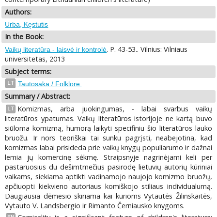
Authors:
Urba, Kęstutis
In the Book:
. P. 43-53.. Vilnius: Vilniaus
Vaikų literatūra - laisvė ir kontrolė
universitetas, 2013
Subject terms:
LT
Tautosaka / Folklore.
Summary / Abstract:
Komizmas, arba juokingumas, - labai svarbus vaikų
LT
literatūros ypatumas. Vaikų literatūros istorijoje ne kartą buvo
siūloma komizmą, humorą laikyti specifiniu šio literatūros lauko
bruožu. Ir nors teoriškai tai sunku pagrįsti, neabejotina, kad
komizmas labai prisideda prie vaikų knygų populiarumo ir dažnai
lemia jų komercinę sėkmę. Straipsnyje nagrinėjami keli per
pastaruosius du dešimtmečius pasirodę lietuvių autorių kūriniai
vaikams, siekiama aptikti vadinamojo naujojo komizmo bruožų,
apčiuopti kiekvieno autoriaus komiškojo stiliaus individualumą.
Daugiausia dėmesio skiriama kai kurioms Vytautės Žilinskaitės,
Vytauto V. Landsbergio ir Rimanto Černiausko knygoms.