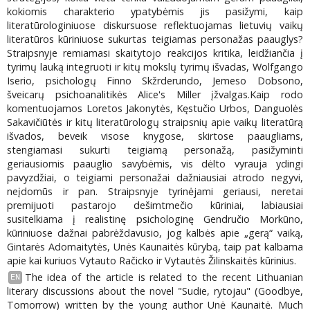
kokiomis charakterio ypatybėmis jis pasižymi, kaip
literatūrologiniuose diskursuose reflektuojamas lietuvių vaikų
literatūros kūriniuose sukurtas teigiamas personažas paauglys?
Straipsnyje remiamasi skaitytojo reakcijos kritika, leidžiančia į
tyrimų lauką integruoti ir kitų mokslų tyrimų išvadas, Wolfgango
Iserio, psichologų Finno Skžrderundo, Jemeso Dobsono,
šveicarų psichoanalitikės Alice's Miller įžvalgas.Kaip rodo
komentuojamos Loretos Jakonytės, Kęstučio Urbos, Danguolės
Sakavičiūtės ir kitų literatūrologų straipsnių apie vaikų literatūrą
išvados, beveik visose knygose, skirtose paaugliams,
stengiamasi sukurti teigiamą personažą, pasižyminti
geriausiomis paauglio savybėmis, vis dėlto vyrauja ydingi
pavyzdžiai, o teigiami personažai dažniausiai atrodo negyvi,
neįdomūs ir pan. Straipsnyje tyrinėjami geriausi, neretai
premijuoti pastarojo dešimtmečio kūriniai, labiausiai
susitelkiama į realistinę psichologinę Gendručio Morkūno,
kūriniuose dažnai pabrėždavusio, jog kalbės apie „gerą“ vaiką,
Gintarės Adomaitytės, Unės Kaunaitės kūrybą, taip pat kalbama
apie kai kuriuos Vytauto Račicko ir Vytautės Žilinskaitės kūrinius.
The idea of the article is related to the recent Lithuanian
EN
literary discussions about the novel "Sudie, rytojau" (Goodbye,
Tomorrow) written by the young author Unė Kaunaitė. Much