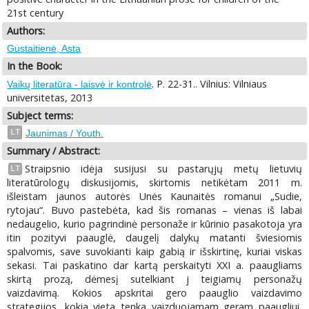
21st century
Authors:
Gustaitienė, Asta
In the Book:
. P. 22-31.. Vilnius: Vilniaus
Vaikų literatūra - laisvė ir kontrolė
universitetas, 2013
Subject terms:
LT
Jaunimas / Youth.
Summary / Abstract:
Straipsnio idėja susijusi su pastarųjų metų lietuvių
LT
literatūrologų diskusijomis, skirtomis netikėtam 2011 m.
išleistam jaunos autorės Unės Kaunaitės romanui „Sudie,
rytojau“. Buvo pastebėta, kad šis romanas – vienas iš labai
nedaugelio, kurio pagrindinė personaže ir kūrinio pasakotoja yra
itin pozityvi paauglė, daugelį dalykų matanti šviesiomis
spalvomis, save suvokianti kaip gabią ir išskirtinę, kuriai viskas
sekasi. Tai paskatino dar kartą perskaityti XXI a. paaugliams
skirtą prozą, dėmesį sutelkiant j teigiamų personažų
vaizdavimą. Kokios apskritai gero paauglio vaizdavimo
strategijos, kokia vieta tenka vaizduojamam geram paaugliui,