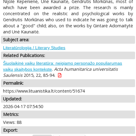
Nijolė Kepenienė, Unė Kaunaitė, Gendrutis Morkūnas, most of
which have been awarded a prize. The research is mainly
concentrated on the realistic and psychological works by
Gendrutis Morkūnas who used to indicate he was going to talk
about a "good" child; also, on the works by Gintarė Adomaitytė
and Unė Kaunaitė.
Subject area:
Literatūrologija / Literary Studies
Related Publications:
Šiuolaikinė vaikų literatūra: neigiamo personažo populiarumas
.
Acta humanitarica universitatis
vaikų skaitybos kontekste
Saulensis
2015, 22, 85-94.
Permalink:
https://www.lituanistika.lt/content/51674
Updated:
2026-04-17 07:54:50
Metrics:
Views: 88
Export: