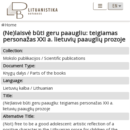
Home
(Ne)laisvė būti geru paaugliu: teigiamas
personažas XXI a. lietuvių paauglių prozoje
Collection:
Mokslo publikacijos / Scientific publications
Document Type:
Knygų dalys / Parts of the books
Language:
Lietuvių kalba / Lithuanian
Title:
(Ne)laisvė būti geru paaugliu: teigiamas personažas XXI a.
lietuvių paauglių prozoje
Alternative Title:
(Not) free to be a good adolescent: artistic reflection of a
positive character in the Lithuanian prose for children of the