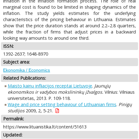
inflation in the inflation formation process. The role of real
marginal cost is found to be limited in shaping dynamics of the
inflation. The study yields estimates for the underlying
characteristics of the pricing behaviour in Lithuania. Estimates
show that the price duration stands at around 2.2–2.8 quarters,
while the fraction of firms that adjust prices in a backward
looking way amounts to around one third.
ISSN:
1392-2637; 1648-8970
Subject area:
Ekonomika / Economics
Related Publications:
Maisto kainų infliacijos receptai Lietuvoje
.
Jaunųjų
ekonomikos ir vadybos mokslininkų įžvalgos.
Vilnius: Vilniaus
universitetas, 2013. P. 109-118.
Wage and price setting behaviour of Lithuanian firms
.
Pinigų
studijos
2009, 2, 5-21.
Permalink:
https://www.lituanistika.lt/content/51613
Updated: