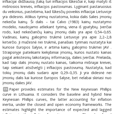
infliacijai didžiausią įtaką turi infliacijos lūkesčiai ir, kaip matyti iš
mišriosios kreivės, infliacijos pastovumas. Lyginant pastaruosius
du veiksnius, pastebima, kad lūkesčių poveikis infliacijai Lietuvoje
yra didesnis. Atlikus tyrimą nustatoma, kokia dalis šalies įmonių
nekeičia kainų. Ši dalis – tai Calvo (1983) kainų nustatymo
modelio, naudojamo atliekant tyrimą, viena iš ypatybių. Įverčiai
rodo, kad nekeičiančių kainų įmonių dalis yra apie 0,54–0,65.
Vadinasi, kainų galiojimo trukmė Lietuvoje yra apie 2,2–2,8
ketvirčio. Ji mažesnė nei trukmė, panašiais tyrimais nustatyta kai
kuriose Europos šalyse, ir artima kainų galiojimo trukmei JAV .
Straipsnyje pateikiami kiekybiniai įmonių, kurios nustato kainas
pagal ankstesnių laikotarpių informaciją, dalies įverčiai. Prielaida,
kad taip dalis įmonių nustato kainas, taikoma mišriajai kreivei,
taip siekiant atsižvelgti į infliacijos pastovumą. Nustatyta, kad
tokių įmonių dalis sudaro apie 0,29–0,35. Ji yra didesnė nei
įmonių dalis kai kuriose Europos šalyse, bet nelabai skiriasi nuo
įmonių dalies JAV.
Paper provides estimates for the New Keynesian Phillips
EN
curve in Lithuania. It considers the baseline and hybrid New
Keynesian Phillips curves, the latter accounting for inflation
inertia, under the closed and open economy frameworks. The
estimates highlight the importance of expected and lagged