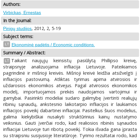
Authors:
Virbickas, Ernestas
In the Journal:
, 2012, 2, 5-19
Pinigų studijos
Subject terms:
LT
Ekonominė padėtis / Economic conditions.
Summary / Abstract:
Taikant naujųjų keinsistų pasiūlytą Phillipso kreivę,
LT
straipsnyje analizuojama infliacija Lietuvoje. Pateikiamos
pagrindinė ir mišrioji kreivės. Mišrioji kreivė leidžia atsižvelgti į
infliacijos pastovumą. Atliktas tyrimas apima atvirosios ir
uždarosios ekonomikos atvejus. Pagal atvirosios ekonomikos
modelį, importuojamos prekės naudojamos vartojimui ir
gamybai. Pasirinkti modeliai sudaro galimybę įvertinti realiųjų
ribinių sąnaudų, ankstesnio laikotarpio infliacijos ir laukiamos
infliacijos poveikį dabartinei infliacijai. Pasitelkus šiuos modelius,
galima kiekybiškai nusakyti struktūrinius kainų nustatymo
veiksnius. Gauti įverčiai rodo, kad realiosios ribinės sąnaudos
infliacijai Lietuvoje turi ribotą poveikį. Tokia išvada gana įprasta
su straipsniu susijusioje literatūroje. Tyrimo rezultatai rodo, kad