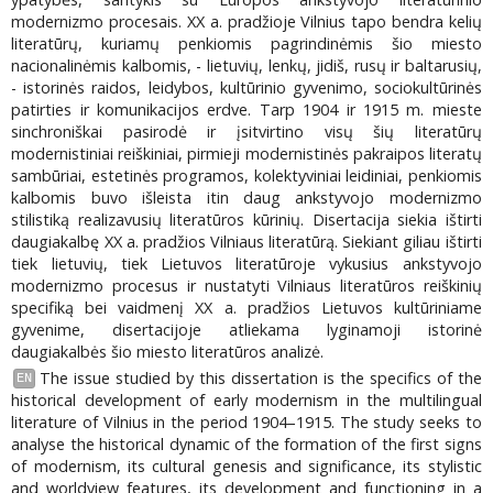
modernizmo procesais. XX a. pradžioje Vilnius tapo bendra kelių
literatūrų, kuriamų penkiomis pagrindinėmis šio miesto
nacionalinėmis kalbomis, - lietuvių, lenkų, jidiš, rusų ir baltarusių,
- istorinės raidos, leidybos, kultūrinio gyvenimo, sociokultūrinės
patirties ir komunikacijos erdve. Tarp 1904 ir 1915 m. mieste
sinchroniškai pasirodė ir įsitvirtino visų šių literatūrų
modernistiniai reiškiniai, pirmieji modernistinės pakraipos literatų
sambūriai, estetinės programos, kolektyviniai leidiniai, penkiomis
kalbomis buvo išleista itin daug ankstyvojo modernizmo
stilistiką realizavusių literatūros kūrinių. Disertacija siekia ištirti
daugiakalbę XX a. pradžios Vilniaus literatūrą. Siekiant giliau ištirti
tiek lietuvių, tiek Lietuvos literatūroje vykusius ankstyvojo
modernizmo procesus ir nustatyti Vilniaus literatūros reiškinių
specifiką bei vaidmenį XX a. pradžios Lietuvos kultūriniame
gyvenime, disertacijoje atliekama lyginamoji istorinė
daugiakalbės šio miesto literatūros analizė.
The issue studied by this dissertation is the specifics of the
EN
historical development of early modernism in the multilingual
literature of Vilnius in the period 1904–1915. The study seeks to
analyse the historical dynamic of the formation of the first signs
of modernism, its cultural genesis and significance, its stylistic
and worldview features, its development and functioning in a