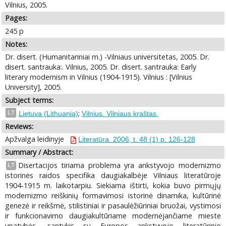
Vilnius, 2005.
Pages:
245 p
Notes:
Dr. disert. (Humanitariniai m.) -Vilniaus universitetas, 2005. Dr.
disert. santrauka:. Vilnius, 2005. Dr. disert. santrauka: Early
literary modernism in Vilnius (1904-1915). Vilnius : [Vilnius
University], 2005.
Subject terms:
;
LT
Lietuva (Lithuania)
Vilnius. Vilniaus kraštas.
Reviews:
Apžvalga leidinyje
Literatūra. 2006, t. 48 (1) p. 126-128
Summary / Abstract:
Disertacijos tiriama problema yra ankstyvojo modernizmo
LT
istorinės raidos specifika daugiakalbėje Vilniaus literatūroje
1904-1915 m. laikotarpiu. Siekiama ištirti, kokia buvo pirmųjų
modernizmo reiškinių formavimosi istorinė dinamika, kultūrinė
genezė ir reikšmė, stilistiniai ir pasaulėžiūriniai bruožai, vystimosi
ir funkcionavimo daugiakultūriame modernėjančiame mieste
ypatybės, santykis su Europos ankstyvojo literatūrinio