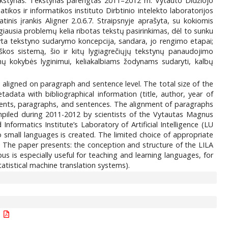
 tekstynas. Tekstynas parengtas 2011–2012 m. Vytauto Didžiojo
kos ir informatikos instituto Dirbtinio intelekto laboratorijos
nis įrankis Aligner 2.0.6.7. Straipsnyje aprašyta, su kokiomis
iausia problemų kelia ribotas tekstų pasirinkimas, dėl to sunku
tyta tekstyno sudarymo koncepcija, sandara, jo rengimo etapai;
eškos sistemą, šio ir kitų lygiagrečiųjų tekstynų panaudojimo
imų kokybės lyginimui, keliakalbiams žodynams sudaryti, kalbų
s aligned on paragraph and sentence level. The total size of the
adata with bibliographical information (title, author, year of
gments, paragraphs, and sentences. The alignment of paragraphs
piled during 2011-2012 by scientists of the Vytautas Magnus
formatics Institute’s Laboratory of Artificial Intelligence (LU
 small languages is created. The limited choice of appropriate
ize. The paper presents: the conception and structure of the LILA
s is especially useful for teaching and learning languages, for
atistical machine translation systems).