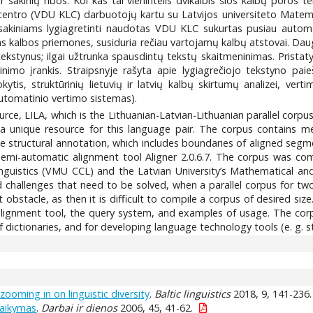
 sakinių ribos. Kol kas tai vienintelis dvikalbis šios kalbų poros
 centro (VDU KLC) darbuotojų kartu su Latvijos universiteto Matemati
 sakiniams lygiagretinti naudotas VDU KLC sukurtas pusiau automati
s kalbos priemones, susiduria rečiau vartojamų kalbų atstovai. Daug
tekstynus; ilgai užtrunka spausdintų tekstų skaitmeninimas. Prista
nimo įrankis. Straipsnyje rašyta apie lygiagrečiojo tekstyno pai
tis, struktūrinių lietuvių ir latvių kalbų skirtumų analizei, vert
 automatinio vertimo sistemas).
urce, LILA, which is the Lithuanian-Latvian-Lithuanian parallel corpu
 a unique resource for this language pair. The corpus contains met
the structural annotation, which includes boundaries of aligned se
mi-automatic alignment tool Aligner 2.0.6.7. The corpus was com
nguistics (VMU CCL) and the Latvian University’s Mathematical and In
 challenges that need to be solved, when a parallel corpus for two
lt obstacle, as then it is difficult to compile a corpus of desired s
alignment tool, the query system, and examples of usage. The corpu
dictionaries, and for developing language technology tools (e. g. st
: zooming in on linguistic diversity
.
Baltic linguistics
2018, 9, 141-236.
taikymas
.
Darbai ir dienos
2006, 45, 41-62.