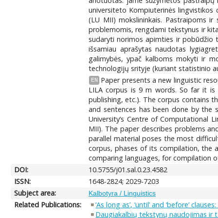
anotuotas: jame sužymėtos pastraipų ir
universiteto Kompiuterinės lingvistikos
(LU MII) mokslininkais. Pastraipoms ir
problemomis, rengdami tekstynus ir kita
sudaryti norimos apimties ir pobūdžio 
išsamiau aprašytas naudotas lygiagreti
galimybės, ypač kalboms mokyti ir moky
technologijų srityje (kuriant statistinio
Paper presents a new linguistic reso
EN
LILA corpus is 9 m words. So far it is
publishing, etc.). The corpus contains 
and sentences has been done by the se
University’s Centre of Computational Li
MII). The paper describes problems and
parallel material poses the most difficu
corpus, phases of its compilation, the 
comparing languages, for compilation of 
DOI:
10.5755/j01.sal.0.23.4582
ISSN:
1648-2824; 2029-7203
Subject area:
Kalbotyra / Linguistics
Related Publications:
‘As long as’, ‘until’ and ‘before’ clauses
Daugiakalbių tekstynų naudojimas ir 