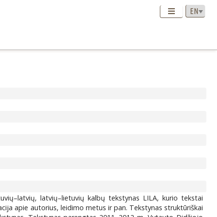
vių–latvių, latvių–lietuvių kalbų tekstynas LILA, kurio tekstai
ija apie autorius, leidimo metus ir pan. Tekstynas struktūriškai