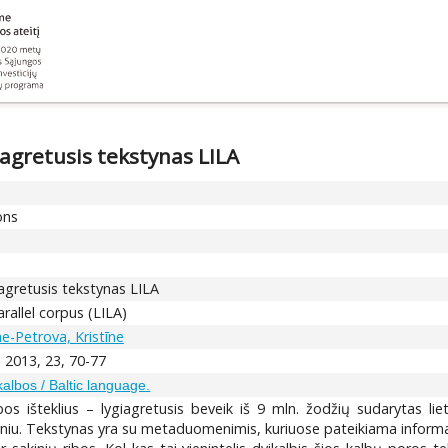
giagretusis tekstynas LILA
ons
giagretusis tekstynas LILA
rallel corpus (LILA)
e-Petrova, Kristīne
2013, 23, 70-77
kalbos / Baltic language.
s išteklius – lygiagretusis beveik iš 9 mln. žodžių sudarytas lietu
meniu. Tekstynas yra su metaduomenimis, kuriuose pateikiama informac