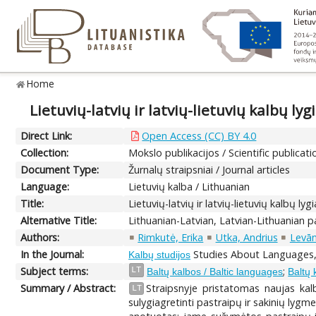
Home
Lietuvių-latvių ir latvių-lietuvių kalbų ly
Direct Link:
Open Access (CC) BY 4.0
Collection:
Mokslo publikacijos / Scientific publicati
Document Type:
Žurnalų straipsniai / Journal articles
Language:
Lietuvių kalba / Lithuanian
Title:
Lietuvių-latvių ir latvių-lietuvių kalbų ly
Alternative Title:
Lithuanian-Latvian, Latvian-Lithuanian pa
Authors:
Rimkutė, Erika
Utka, Andrius
Levān
In the Journal:
Studies About Languages, 
Kalbų studijos
Subject terms:
;
LT
Baltų kalbos / Baltic languages
Baltų 
Summary / Abstract:
Straipsnyje pristatomas naujas kalbo
LT
sulygiagretinti pastraipų ir sakinių lyg