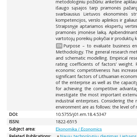
metodologiniu požiūriu: anketine apklau
išaugo sąsajos tarp pramonės pažang
svarbiausius Lietuvos ekonominės strat
kompetencijos, verslo aplinkos ir galiau
Straipsnyje aptariamos ekspertų vertini
pramonės įmonėse laiką. Apibendrinant e
vartotojų poreikių pokyčiai ir produktų k
Purpose – to evaluate business env
EN
Methodology. The general research methods
and schematic modelling. Empirical res
rating coefficients of factors’ weight
economic competitiveness has increas
significant factors of Lithuanian econo
of the enterprise as well as the capaci
for achieving the competitive advanta
investigate the most important externa
industrial enterprises. Considering th
environment are as follows: the level o
DOI:
10.5755/j01.em.18.4.5347
ISSN:
1822-6515
Subject area:
Ekonomika / Economics
Related Publications:
Naujų technologijų diegimas Lietuvos 