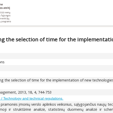
g the selection of time for the implementati
ons
g the selection of time for the implementation of new technologies i
gement, 2013, 18, 4, 744-753
i / Technology and technical regulations.
vos pramonės įmonių verslo aplinkos veiksnius, sąlygojančius naujų te
amoji ir struktūrinė analizė, statistinių duomenų analizė ir sch