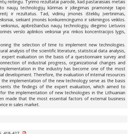
tų reitingu. Tyrimo rezultatai parodė, kad pastaraisiais metais
to naujų technologijų kūrimas ir įdiegimas pramonėje tapo
itį ir rezultatus. Tad, vidinių įmonės išteklių įvertinimas,
veiksniai, siekiant įmonės konkurencingumo ir sėkmingos veiklos.
s veiksnius, apibrėžiančius naujų technologijų diegimo Lietuvos
nės verslo aplinkos veiksniai yra: rinkos koncentracijos lygis,
tioning the selection of time to implement new technologies.
analysis of the scientific literature, statistical data analysis,
 expert evaluation on the basis of a questionnaire survey and
 connection of industrial progress, organizational changes and
 implementation in the industry has become one of the most
al development. Therefore, the evaluation of internal resources
for the implementation of the new technology serve as the basis
sents the findings of the expert evaluation, which aimed to
 for the implementation of new technologies in the Lithuanian
een made that the most essential factors of external business
ice in sales market.
, 418-427.