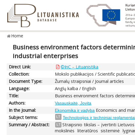
Home
Business environment factors determinin
industrial enterprises
Direct Link:
©InC – Lituanistika
Collection:
Mokslo publikacijos / Scientific publicati
Document Type:
Žurnalų straipsniai / Journal articles
Language:
Anglų kalba / English
Title:
Business environment factors determinin
Authors:
Vasauskaitė, Jovita
In the Journal:
Economics and mana
Ekonomika ir vadyba
Subject terms:
LT
Technologijos ir techniniai reglamenta
Summary / Abstract:
Straipsnio tikslas – įvertinti Lietu
LT
mokslinės literatūros sisteminė lygin