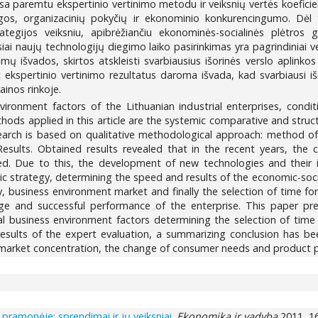
sa paremtu ekspertinio vertinimo metodu ir veiksnių vertės koeficien
os, organizacinių pokyčių ir ekonominio konkurencingumo. Dėl 
egijos veiksniu, apibrėžiančiu ekonominės-socialinės plėtros gre
siai naujų technologijų diegimo laiko pasirinkimas yra pagrindiniai 
mų išvados, skirtos atskleisti svarbiausius išorinės verslo aplinko
kspertinio vertinimo rezultatus daroma išvada, kad svarbiausi išori
ainos rinkoje.
ironment factors of the Lithuanian industrial enterprises, condi
 applied in this article are the systemic comparative and structural 
earch is based on qualitative methodological approach: method of
. Results. Obtained results revealed that in the recent years, the
ed. Due to this, the development of new technologies and their
mic strategy, determining the speed and results of the economic-soci
ty, business environment market and finally the selection of time 
ge and successful performance of the enterprise. This paper pre
l business environment factors determining the selection of time
e results of the expert evaluation, a summarizing conclusion has b
f market concentration, the change of consumer needs and product pr
pramonėje: sprendimai ir jų veiksniai
.
Ekonomika ir vadyba
2011, 16