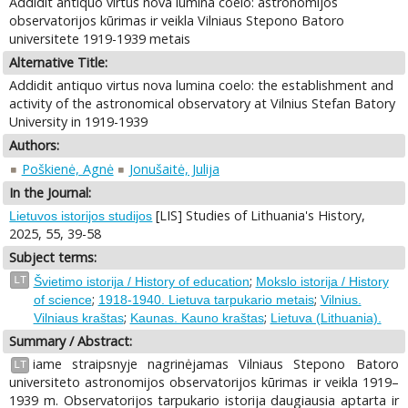
Addidit antiquo virtus nova lumina coelo: astronomijos
observatorijos kūrimas ir veikla Vilniaus Stepono Batoro
universitete 1919-1939 metais
Alternative Title:
Addidit antiquo virtus nova lumina coelo: the establishment and
activity of the astronomical observatory at Vilnius Stefan Batory
University in 1919-1939
Authors:
Poškienė, Agnė
Jonušaitė, Julija
In the Journal:
[LIS] Studies of Lithuania's History,
Lietuvos istorijos studijos
2025, 55, 39-58
Subject terms:
;
LT
Švietimo istorija / History of education
Mokslo istorija / History
;
;
of science
1918-1940. Lietuva tarpukario metais
Vilnius.
;
;
Vilniaus kraštas
Kaunas. Kauno kraštas
Lietuva (Lithuania).
Summary / Abstract:
iame straipsnyje nagrinėjamas Vilniaus Stepono Batoro
LT
universiteto astronomijos observatorijos kūrimas ir veikla 1919–
1939 m. Observatorijos tarpukario istorija daugiausia aptarta ir