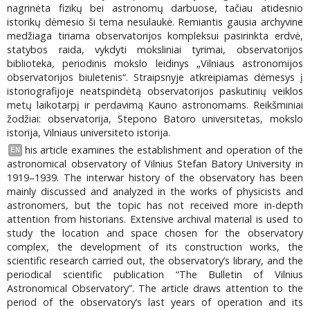
nagrinėta fizikų bei astronomų darbuose, tačiau atidesnio
istorikų dėmesio ši tema nesulaukė. Remiantis gausia archyvine
medžiaga tiriama observatorijos kompleksui pasirinkta erdvė,
statybos raida, vykdyti moksliniai tyrimai, observatorijos
biblioteka, periodinis mokslo leidinys „Vilniaus astronomijos
observatorijos biuletenis“. Straipsnyje atkreipiamas dėmesys į
istoriografijoje neatspindėtą observatorijos paskutinių veiklos
metų laikotarpį ir perdavimą Kauno astronomams. Reikšminiai
žodžiai: observatorija, Stepono Batoro universitetas, mokslo
istorija, Vilniaus universiteto istorija.
his article examines the establishment and operation of the
EN
astronomical observatory of Vilnius Stefan Batory University in
1919–1939. The interwar history of the observatory has been
mainly discussed and analyzed in the works of physicists and
astronomers, but the topic has not received more in-depth
attention from historians. Extensive archival material is used to
study the location and space chosen for the observatory
complex, the development of its construction works, the
scientific research carried out, the observatory’s library, and the
periodical scientific publication “The Bulletin of Vilnius
Astronomical Observatory”. The article draws attention to the
period of the observatory’s last years of operation and its