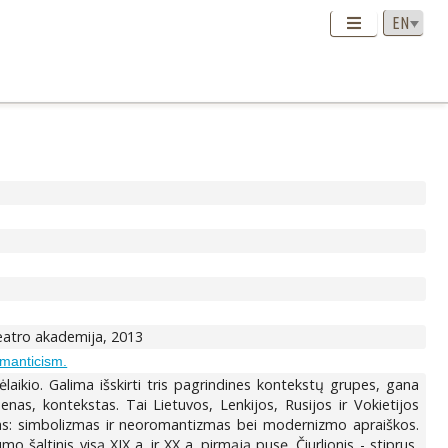
 teatro akademija, 2013
manticism.
ėlaikio. Galima išskirti tris pagrindines kontekstų grupes, gana
menas, kontekstas. Tai Lietuvos, Lenkijos, Rusijos ir Vokietijos
ekstas: simbolizmas ir neoromantizmas bei modernizmo apraiškos.
 šaltinis visą XIX a. ir XX a. pirmąją pusę. Čiurlionis - stiprus,