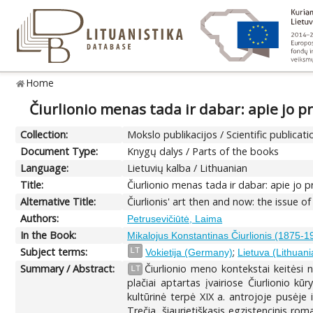
Home
Čiurlionio menas tada ir dabar: apie jo p
Collection:
Mokslo publikacijos / Scientific publicati
Document Type:
Knygų dalys / Parts of the books
Language:
Lietuvių kalba / Lithuanian
Title:
Čiurlionio menas tada ir dabar: apie jo p
Alternative Title:
Čiurlionis' art then and now: the issu
Authors:
Petrusevičiūtė, Laima
In the Book:
Mikalojus Konstantinas Čiurlionis (1875-191
Subject terms:
;
LT
Vokietija (Germany)
Lietuva (Lithuani
Summary / Abstract:
Čiurlionio meno kontekstai keitėsi n
LT
plačiai aptartas įvairiose Čiurlionio kū
kultūrinė terpė XIX a. antrojoje pusėje
Trečia, šiaurietiškasis egzistencinis rom