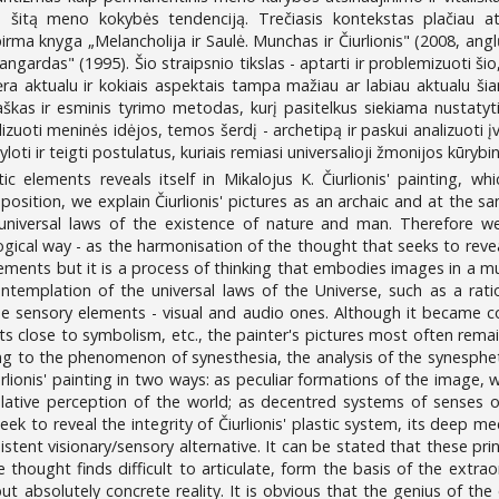
ntis šitą meno kokybės tendenciją. Trečiasis kontekstas plačiau
rma knyga „Melancholija ir Saulė. Munchas ir Čiurlionis" (2008, anglų 
avangardas" (1995). Šio straipsnio tikslas - aptarti ir problemizuoti š
bėra aktualu ir kokiais aspektais tampa mažiau ar labiau aktualu š
taškas ir esminis tyrimo metodas, kurį pasitelkus siekiama nustatyti 
uoti meninės idėjos, temos šerdį - archetipą ir paskui analizuoti įvairi
loti ir teigti postulatus, kuriais remiasi universalioji žmonijos kūrybin
ic elements reveals itself in Mikalojus K. Čiurlionis' painting, wh
osition, we explain Čiurlionis' pictures as an archaic and at the s
iversal laws of the existence of nature and man. Therefore we ca
gical way - as the harmonisation of the thought that seeks to reve
elements but it is a process of thinking that embodies images in a mu
ntemplation of the universal laws of the Universe, such as a ratio
 sensory elements - visual and audio ones. Although it became co
ts close to symbolism, etc., the painter's pictures most often rema
nting to the phenomenon of synesthesia, the analysis of the synespheti
rlionis' painting in two ways: as peculiar formations of the image, 
elative perception of the world; as decentred systems of senses of
eek to reveal the integrity of Čiurlionis' plastic system, its deep m
stent visionary/sensory alternative. It can be stated that these prin
e thought finds difficult to articulate, form the basis of the extrao
ut absolutely concrete reality. It is obvious that the genius of the