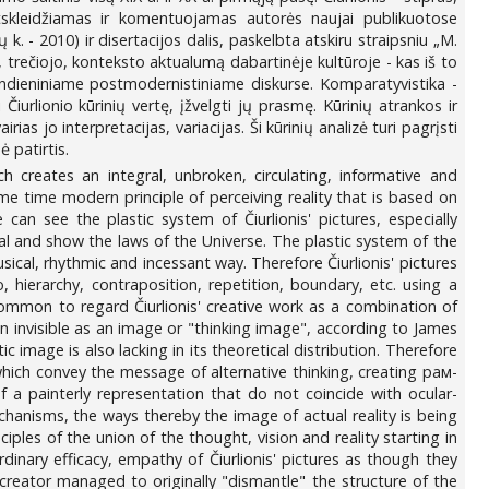
 atskleidžiamas ir komentuojamas autorės naujai publikuotose
k. - 2010) ir disertacijos dalis, paskelbta atskiru straipsniu „M.
io, trečiojo, konteksto aktualumą dabartinėje kultūroje - kas iš to
iandieniniame postmodernistiniame diskurse. Komparatyvistika -
Čiurlionio kūrinių vertę, įžvelgti jų prasmę. Kūrinių atrankos ir
as jo interpretacijas, variacijas. Ši kūrinių analizė turi pagrįsti
ė patirtis.
ich creates an integral, unbroken, circulating, informative and
ame time modern principle of perceiving reality that is based on
n see the plastic system of Čiurlionis' pictures, especially
al and show the laws of the Universe. The plastic system of the
sical, rhythmic and incessant way. Therefore Čiurlionis' pictures
, hierarchy, contraposition, repetition, boundary, etc. using a
mmon to regard Čiurlionis' creative work as a combination of
in invisible as an image or "thinking image", according to James
c image is also lacking in its theoretical distribution. Therefore
which convey the message of alternative thinking, creating рам-
 a painterly representation that do not coincide with ocular-
echanisms, the ways thereby the image of actual reality is being
ciples of the union of the thought, vision and reality starting in
rdinary efficacy, empathy of Čiurlionis' pictures as though they
 creator managed to originally "dismantle" the structure of the