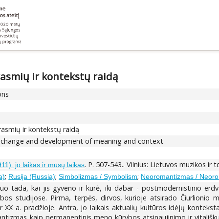
rasmių ir kontekstų raidą
ons
rasmių ir kontekstų raidą
e of change and development of meaning and context
. P. 507-543.. Vilnius: Lietuvos muzikos ir
1): jo laikas ir mūsų laikas
;
;
;
a)
Rusija (Russia)
Simbolizmas / Symbolism
Neoromantizmas / Neoro
uo tada, kai jis gyveno ir kūrė, iki dabar - postmodernistinio erdv
rybos studijose. Pirma, terpės, dirvos, kurioje atsirado Čiurlionio 
 ir XX a. pradžioje. Antra, jo laikais aktualių kultūros idėjų kont
antizmas kaip permanentinis meno kūrybos atsinaujinimo ir vitališkumo