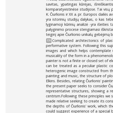
savitas, ypatingas kūrėjas, išreiškia
komparatyvistinėse studijose. Tai visų pi
K. Čiurlionis ir XX a. pr. Europos dailės 
yra istorinių studijų dalykas, o kas te
lyginamoji kūrinių analizė -yra išeities 
palyginimo procese stengiamasi iškristaliz
teiginį apie Čiurlionio unikalų gebėjimą by
Complicated architectonics of plast
EN
performative system. Following this supp
images and which helps contemplate un
musicality of the form in a phenomenolo
painter is not a finite or closed set of 
can be treated as a peculiar plastic co
heterogenic image constructed from the
painting and music, the structure of plo
Elkins. Besides, relating Čiurlionis' pai
the present paper seeks to consider Čiu
representative structures, showing a r
centrism.Following these principles we s
made relative seeking to create its consi
the depths of Čiurlionis' work, which th
could suggest experience of a special b