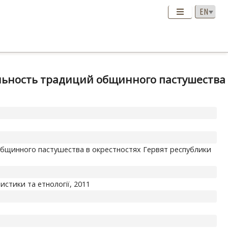
ельность традиций общинного пастушества
общинного пастушества в окрестностях Гервят республики
ристики та етнології, 2011