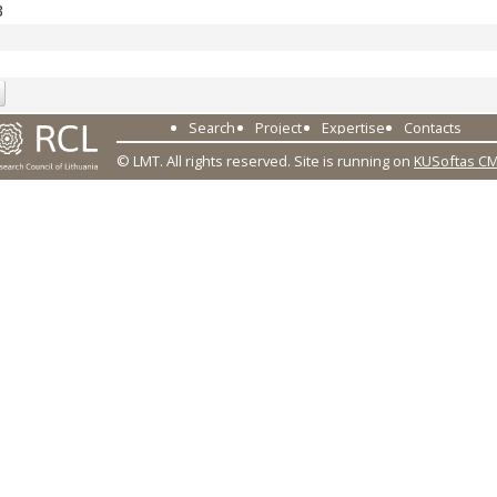
3
Search
Project
Expertise
Contacts
© LMT. All rights reserved.
Site is running on
KUSoftas C