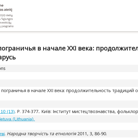
пограничья в начале XXI века: продолжит
арусь
ons
 пограничья в начале XXI века: продолжительность традиций 
. P. 374-377.. Київ: Інститут мистецтвознавства, фолькло
 10 (13)
ietuva (Lithuania).
.
Народна творчість та етнологія
2011, 3, 86-90.
тві