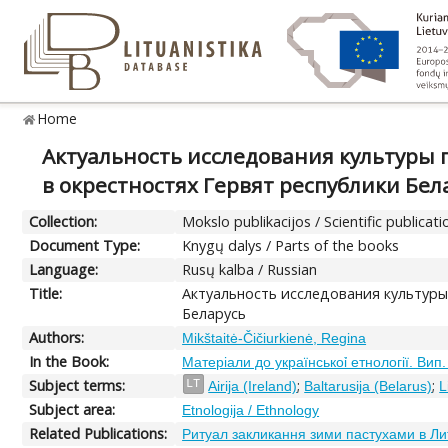
Home
Актуальность исследования культуры 
в окрестностях Гервят республики Бел
Collection:
Mokslo publikacijos / Scientific publicati
Document Type:
Knygų dalys / Parts of the books
Language:
Rusų kalba / Russian
Title:
Актуальность исследования культуры
Беларусь
Authors:
Mikštaitė-Čičiurkienė, Regina
In the Book:
Матеріали до українськоỉ етнології. Вип.
Subject terms:
;
;
LT
Airija (Ireland)
Baltarusija (Belarus)
L
Subject area:
Etnologija / Ethnology
Related Publications:
Ритуал закликання зими пастухами в Ли