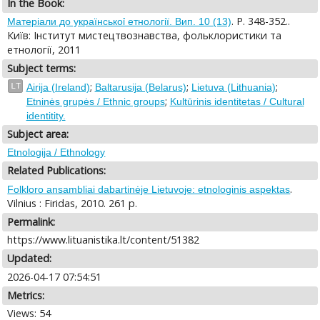
In the Book:
. P. 348-352..
Матеріали до українськоỉ етнології. Вип. 10 (13)
Київ: Інститут мистецтвознавства, фольклористики та
етнології, 2011
Subject terms:
;
;
;
LT
Airija (Ireland)
Baltarusija (Belarus)
Lietuva (Lithuania)
;
Etninės grupės / Ethnic groups
Kultūrinis identitetas / Cultural
identitity.
Subject area:
Etnologija / Ethnology
Related Publications:
.
Folkloro ansambliai dabartinėje Lietuvoje: etnologinis aspektas
Vilnius : Firidas, 2010. 261 p.
Permalink:
https://www.lituanistika.lt/content/51382
Updated:
2026-04-17 07:54:51
Metrics:
Views: 54