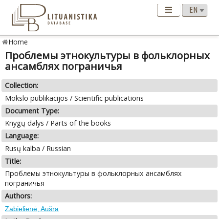
Home
Проблемы этнокультуры в фольклорных
ансамблях пограничья
Collection:
Mokslo publikacijos / Scientific publications
Document Type:
Knygų dalys / Parts of the books
Language:
Rusų kalba / Russian
Title:
Проблемы этнокультуры в фольклорных ансамблях
пограничья
Authors:
Zabielienė, Aušra