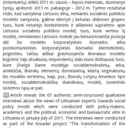
(interviuerių) atlikti 2011 m. sausio – liepos mėnesiais, duomenys
tyrėjų apdoroti 2011 m. pabaigoje – 2012 m. Tyrimo rezultatai
rodo, kad santykinai Lietuvos elitą, remiantis socialinės politikos
modelio samprata, galima skirstyti į keturias didesnes grupes:
tuos, kurie neturėjo konkretesnio ir aiškesnio supratimo apie
Lietuvos socialinės politikos modelį; tuos, kurie vertino šį
modelį, remdamiesi Lietuvos moksle jau benusistovinčia pozicija
dėl šio modelio korporatyvinės bismarko, arba
postkomunistinės korporatyvinės bismarko klientelistinės,
prigimties, tačiau aiškiai gravituojančia liberalaus modelio
kryptimi; taip atsakiusių respondentų dalis buvo didžiausia; tuos,
kurie įžvelgė šiame modelyje socialdemokratinių, arba,
atvirkščiai, liberalių elementų dominavimą; keletą originalesnių
šio modelio vertinimų, kaip, pvz., liberalų Lotynų Amerikos tipo
modelį, socialdemokratišką skandinavų modelį, sovietinės
sistemos tąsą ar pan.
Article reveals the 67 authentic semi-structured qualitative
EN
interviews about the views of Lithuanian experts towards social
policy model which were conducted with policy-makers,
academics and the political, economic and bureaucratic elite in
Lithuania in January-July of 2011. The interviews were conducted
as part of the broader project "The transformation of the