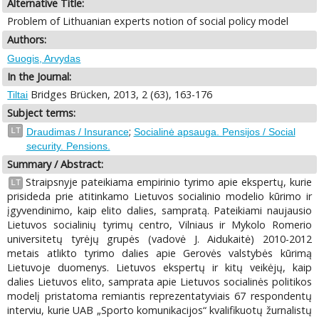
Alternative Title:
Problem of Lithuanian experts notion of social policy model
Authors:
Guogis, Arvydas
In the Journal:
Bridges Brücken, 2013, 2 (63), 163-176
Tiltai
Subject terms:
;
LT
Draudimas / Insurance
Socialinė apsauga. Pensijos / Social
security. Pensions.
Summary / Abstract:
Straipsnyje pateikiama empirinio tyrimo apie ekspertų, kurie
LT
prisideda prie atitinkamo Lietuvos socialinio modelio kūrimo ir
įgyvendinimo, kaip elito dalies, sampratą. Pateikiami naujausio
Lietuvos socialinių tyrimų centro, Vilniaus ir Mykolo Romerio
universitetų tyrėjų grupės (vadovė J. Aidukaitė) 2010-2012
metais atlikto tyrimo dalies apie Gerovės valstybės kūrimą
Lietuvoje duomenys. Lietuvos ekspertų ir kitų veikėjų, kaip
dalies Lietuvos elito, samprata apie Lietuvos socialinės politikos
modelį pristatoma remiantis reprezentatyviais 67 respondentų
interviu, kurie UAB „Sporto komunikacijos“ kvalifikuotų žurnalistų