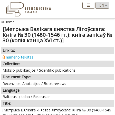
Home
[Метрыка Вялікага княства Літоўскага:
Кніга № 30 (1480-1546 гг.): кніга запісаў №
30 (копія канца XVI ст.)]
Link to:
numerio tekstas
Collection:
Mokslo publikacijos / Scientific publications
Document Type:
Recenzijos. Anotacijos / Book reviews
Language:
Baltarusių kalba / Belarusian
Title:
[Метрыка Вялікага княства Літоўскага: Кніга № 30 (1480-1546