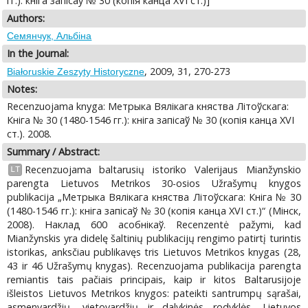
гг.): кніга запісаў № 30 (копія канца XVI ст.)]
Authors:
Семянчук, Альбіна
In the Journal:
, 2009, 31, 270-273
Białoruskie Zeszyty Historyczne
Notes:
Recenzuojama knyga: Метрыка Вялікага княства Літоўскага:
Кніга № 30 (1480-1546 гг.): кніга запісаў № 30 (копія канца XVI
ст.). 2008.
Summary / Abstract:
Recenzuojama baltarusių istoriko Valerijaus Mianžynskio
LT
parengta Lietuvos Metrikos 30-osios Užrašymų knygos
publikacija „Метрыка Вялікага княства Літоўскага: Кніга № 30
(1480-1546 гг.): кніга запісаў № 30 (копія канца XVI ст.)“ (Мінск,
2008). Наклад 600 асобнікаў. Recenzentė pažymi, kad
Mianžynskis yra didelę šaltinių publikacijų rengimo patirtį turintis
istorikas, anksčiau publikavęs tris Lietuvos Metrikos knygas (28,
43 ir 46 Užrašymų knygas). Recenzuojama publikacija parengta
remiantis tais pačiais principais, kaip ir kitos Baltarusijoje
išleistos Lietuvos Metrikos knygos: pateikti santrumpų sąrašai,
asmenvardžių, vietovardžių ir dalykinės rodyklės. Lietuvos