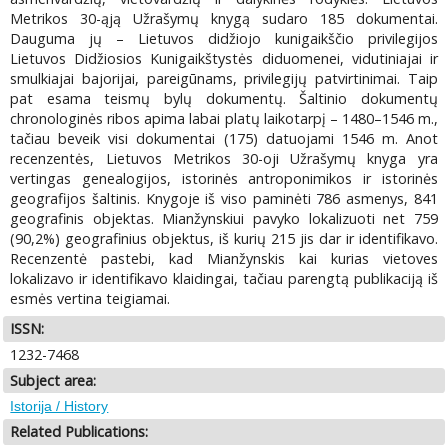
Metrikos 30-ąją Užrašymų knygą sudaro 185 dokumentai.
Dauguma jų – Lietuvos didžiojo kunigaikščio privilegijos
Lietuvos Didžiosios Kunigaikštystės diduomenei, vidutiniajai ir
smulkiajai bajorijai, pareigūnams, privilegijų patvirtinimai. Taip
pat esama teismų bylų dokumentų. Šaltinio dokumentų
chronologinės ribos apima labai platų laikotarpį – 1480–1546 m.,
tačiau beveik visi dokumentai (175) datuojami 1546 m. Anot
recenzentės, Lietuvos Metrikos 30-oji Užrašymų knyga yra
vertingas genealogijos, istorinės antroponimikos ir istorinės
geografijos šaltinis. Knygoje iš viso paminėti 786 asmenys, 841
geografinis objektas. Mianžynskiui pavyko lokalizuoti net 759
(90,2%) geografinius objektus, iš kurių 215 jis dar ir identifikavo.
Recenzentė pastebi, kad Mianžynskis kai kurias vietoves
lokalizavo ir identifikavo klaidingai, tačiau parengtą publikaciją iš
esmės vertina teigiamai.
ISSN:
1232-7468
Subject area:
Istorija / History
Related Publications: