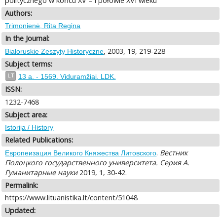
politycznego w końcu XV – I połowie XVI wieku
Authors:
Trimonienė, Rita Regina
In the Journal:
, 2003, 19, 219-228
Białoruskie Zeszyty Historyczne
Subject terms:
LT
13 a. - 1569. Viduramžiai. LDK.
ISSN:
1232-7468
Subject area:
Istorija / History
Related Publications:
.
Вестник
Европеизация Великого Княжества Литовского
Полоцкого государственного университета. Серия А.
Гуманитарные науки
2019, 1, 30-42.
Permalink:
https://www.lituanistika.lt/content/51048
Updated: