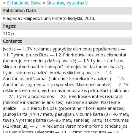
Sirtautienė, Daiva
Sirtautas, Vytautas V
Publication Data:
Klaipėda : Klaipėdos universiteto leidykla, 2013.
Pages:
110 p
Contents:
Įvadas — 1. TV reklamos ypatybės: elementų populiarumas —
1.1. Tyrimo procedūros — 1.2. Prioritetiniai reklamos elementai
(bendrųjų procentinių dažnių analizė) — 1.3. Lyties ir amžiaus
skirtumai vertinant reklamą (x2 kriterijus bei faktorinė analizė).
Lyties skirtumų analizė. Amžiaus skirtumų analizė — 1.4.
Auditorijos poliškumas (faktorinė ir koreliacinė analizės) — 1.5.
Auditorijos segmentai ir jų ypatybės (klasterinė analizė) — 2. TV
reklamos elementų vertinimas ir nuostatos pirkti. Kartų faktorius
— 2.1. Tyrimo procedūros — 2.2. Bendrosios imties rezultatai
(faktorinė ir klasterinė analizės). Faktorinė analizė. Klasterinė
analizė — 2.3. Kartų bruožai (procentinė ir koreliacinė analizės).
Jaunoji karta (14–17 metų paaugliai). Vidurinė karta (37–46 metų
tėvai). Vyresnioji karta (64–85 metų seneliai). Kartų išskirtinumas
(x2 kriterijus) — 3. TV reklamos vertinimo ir pirkimo tendencijos
Lietuvoje krizės sąlygomis — 3.1. Tyrimo procedūros — 3.2.