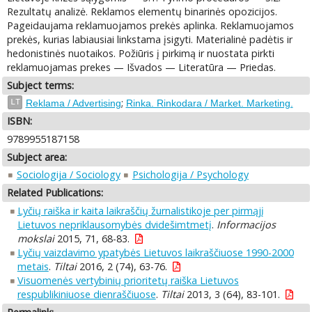
Rezultatų analizė. Reklamos elementų binarinės opozicijos.
Pageidaujama reklamuojamos prekės aplinka. Reklamuojamos
prekės, kurias labiausiai linkstama įsigyti. Materialinė padėtis ir
hedonistinės nuotaikos. Požiūris į pirkimą ir nuostata pirkti
reklamuojamas prekes — Išvados — Literatūra — Priedas.
Subject terms:
;
LT
Reklama / Advertising
Rinka. Rinkodara / Market. Marketing.
ISBN:
9789955187158
Subject area:
Sociologija / Sociology
Psichologija / Psychology
Related Publications:
Lyčių raiška ir kaita laikraščių žurnalistikoje per pirmąjį
Lietuvos nepriklausomybės dvidešimtmetį
.
Informacijos
mokslai
2015, 71, 68-83.
Lyčių vaizdavimo ypatybės Lietuvos laikraščiuose 1990-2000
metais
.
Tiltai
2016, 2 (74), 63-76.
Visuomenės vertybinių prioritetų raiška Lietuvos
respublikiniuose dienraščiuose
.
Tiltai
2013, 3 (64), 83-101.