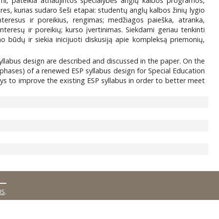
imi, pateikia atnaujintos specialybės anglų kalbos programos,
res, kurias sudaro šeši etapai: studentų anglų kalbos žinių lygio
interesus ir poreikius, rengimas; medžiagos paieška, atranka,
teresų ir poreikių; kurso įvertinimas. Siekdami geriau tenkinti
 būdų ir siekia inicijuoti diskusiją apie kompleksą priemonių,
 syllabus design are described and discussed in the paper. On the
x phases) of a renewed ESP syllabus design for Special Education
ays to improve the existing ESP syllabus in order to better meet
MS
.