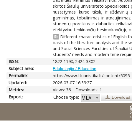
dabarties keliamus reikalavimus. Autori
skirtos Šiaulių universiteto Specialiosio
nustatymas; kurso tikslų ir uždavinių 
gaminimas, tobulinimas ir atnaujinimas; 
studentų poreikius ir dabarties reikala
efektyviau tenkinančių besimokančiųjų por
Different characteristics of English 
EN
basis of the literature analysis and the
and Social Sciences Faculties of Šiaulia
students' needs and modern time requi
ISSN:
1822-119X; 2424-3302
Subject area:
Edukologija / Education
Permalink:
https://www.lituanistika.lt/content/5095
Updated:
2026-03-07 16:39:27
Metrics:
Views: 36
Downloads: 1
Export:
Choose type:
Download