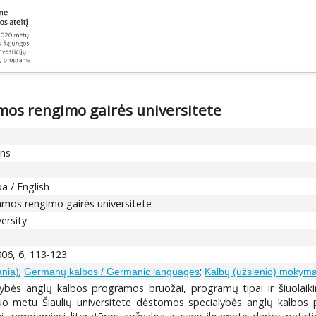
mos rengimo gairės universitete
ons
a / English
amos rengimo gairės universitete
ersity
06, 6, 113-123
;
;
ania)
Germanų kalbos / Germanic languages
Kalbų (užsienio) mokyma
ialybės anglų kalbos programos bruožai, programų tipai ir šiuolai
iuo metu Šiaulių universitete dėstomos specialybės anglų kalbos pr