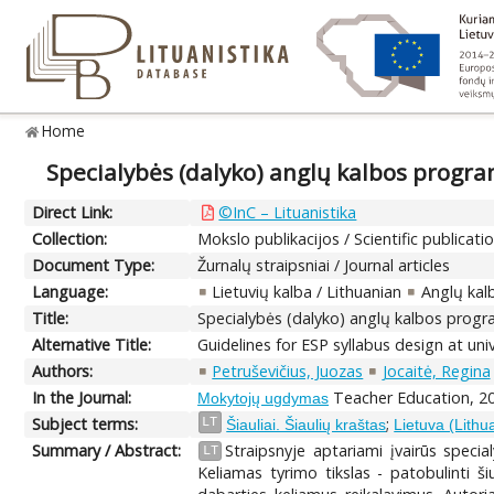
Home
Specialybės (dalyko) anglų kalbos progra
Direct Link:
©InC – Lituanistika
Collection:
Mokslo publikacijos / Scientific publicati
Document Type:
Žurnalų straipsniai / Journal articles
Language:
Lietuvių kalba / Lithuanian
Anglų kalb
Title:
Specialybės (dalyko) anglų kalbos progr
Alternative Title:
Guidelines for ESP syllabus design at univ
Authors:
Petruševičius, Juozas
Jocaitė, Regina
In the Journal:
Teacher Education, 20
Mokytojų ugdymas
Subject terms:
;
LT
Šiauliai. Šiaulių kraštas
Lietuva (Lithu
Summary / Abstract:
Straipsnyje aptariami įvairūs spec
LT
Keliamas tyrimo tikslas - patobulinti š