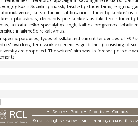
ai, remdamiesi literatūros apžvalga ir savo ilgamete darbo patirt
s pedagogikos ir Socialinių mokslų fakultetų studentams, rengimo gai
suformulavimas; kurso turinio, atitinkančio studentų konkrečius 
kurso planavimas, derinantis prie konkretaus fakulteto studentų in
vimus, autoriai ieško specialybės anglų kalbos programos tobulinimo
eikius ir laikmečio reikalavimus.
for specific purposes, types of syllabi and current tendencies of ESP
 writers' own long-term work experiences guidelines (consisting of si
i University are proposed. The writers' aim was to foresee possible w
rements.
Search
Project
Expertise
Contacts
© LMT. All rights reserved.
Site is running on
KUSoftas C