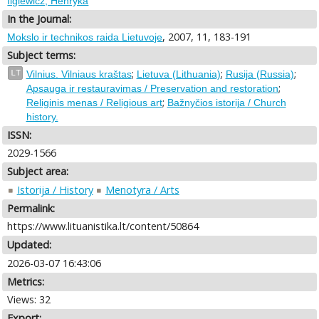
Ilgiewicz, Henryka
In the Journal:
, 2007, 11, 183-191
Mokslo ir technikos raida Lietuvoje
Subject terms:
;
;
;
LT
Vilnius. Vilniaus kraštas
Lietuva (Lithuania)
Rusija (Russia)
;
Apsauga ir restauravimas / Preservation and restoration
;
Religinis menas / Religious art
Bažnyčios istorija / Church
history.
ISSN:
2029-1566
Subject area:
Istorija / History
Menotyra / Arts
Permalink:
https://www.lituanistika.lt/content/50864
Updated:
2026-03-07 16:43:06
Metrics:
Views: 32
Export: