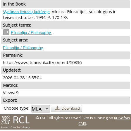
In the Book:
. Vilnius : Filosofijos, sociologijos ir
Vydūnas lietuvių kultūroje
teisės institutas, 1994. P. 170-178
Subject terms:
LT
Filosofija / Philosophy.
Subject area:
Filosofija / Philosophy
Permalink:
https://www.lituanistika.lt/content/50836
Updated:
2026-04-28 15:55:04
Metrics:
Views: 9
Export:
Choose type:
Download
© LMT. All rights reserved.
Site is running on
KUSoftas
CMS
.