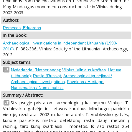
Coin finds from the excavations on T. Vrublevskio Street and the
King Mindaugas monument construction site in Vilnius during
2002-2003
Authors:
Remecas, Eduardas
In the Book:
Archaeological investigations in independent Lithuania (1990-
. P. 382-386.. Vilnius: Society of the Lithuanian Archaeology,
2010)
2012
Subject terms:
;
;
LT
Nyderlandai (Netherlands)
Vilnius. Vilniaus kraštas
Lietuva
;
;
(Lithuania)
Rusija (Russia)
Archeologiniai tyrinėjimai /
;
;
Archaeological investigations
Paveldas / Heritage
Numizmatika / Numismatics.
Summary / Abstract:
Straipsnyje pristatomi archeologinių kasinėjimų Vilniuje, T.
LT
Vrublevskio gatvėje ir Lietuvos karaliaus Mindaugo paminklo
vietoje, rezultatai. 2002 m. kasinėta dalis T. Vrublevskio gatvės,
kurioje pasitelkus metalo detektorių rasta daug metalinių
radinių, tarp kurių svarbiausi – monetos. Iš viso rastos 254