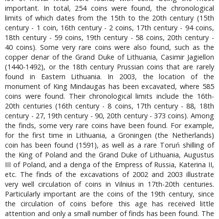
important. In total, 254 coins were found, the chronological
limits of which dates from the 15th to the 20th century (15th
century - 1 coin, 16th century - 2 coins, 17th century - 94 coins,
18th century - 59 coins, 19th century - 58 coins, 20th century -
40 coins). Some very rare coins were also found, such as the
copper denar of the Grand Duke of Lithuania, Casimir Jagiellon
(1440-1492), or the 18th century Prussian coins that are rarely
found in Eastern Lithuania. In 2003, the location of the
monument of King Mindaugas has been excavated, where 585
coins were found. Their chronological limits include the 16th-
20th centuries (16th century - 8 coins, 17th century - 88, 18th
century - 27, 19th century - 90, 20th century - 373 coins). Among
the finds, some very rare coins have been found. For example,
for the first time in Lithuania, a Groningen (the Netherlands)
coin has been found (1591), as well as a rare Toruń shilling of
the King of Poland and the Grand Duke of Lithuania, Augustus
III of Poland, and a denga of the Empress of Russia, Katerina II,
etc. The finds of the excavations of 2002 and 2003 illustrate
very well circulation of coins in Vilnius in 17th-20th centuries.
Particularly important are the coins of the 19th century, since
the circulation of coins before this age has received little
attention and only a small number of finds has been found. The