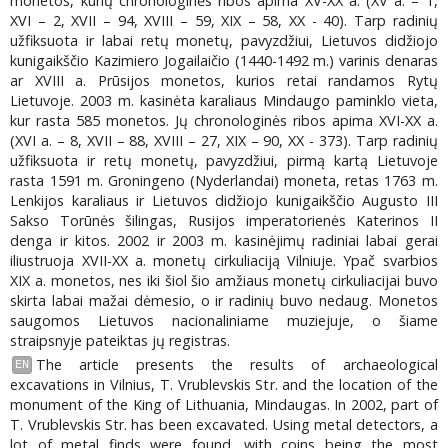
monetos, kurių chronologinės ribos apima XV-XX a. (XV a. – 1,
XVI – 2, XVII – 94, XVIII – 59, XIX – 58, XX - 40). Tarp radinių
užfiksuota ir labai retų monetų, pavyzdžiui, Lietuvos didžiojo
kunigaikščio Kazimiero Jogailaičio (1440-1492 m.) varinis denaras
ar XVIII a. Prūsijos monetos, kurios retai randamos Rytų
Lietuvoje. 2003 m. kasinėta karaliaus Mindaugo paminklo vieta,
kur rasta 585 monetos. Jų chronologinės ribos apima XVI-XX a.
(XVI a. – 8, XVII – 88, XVIII – 27, XIX – 90, XX - 373). Tarp radinių
užfiksuota ir retų monetų, pavyzdžiui, pirmą kartą Lietuvoje
rasta 1591 m. Groningeno (Nyderlandai) moneta, retas 1763 m.
Lenkijos karaliaus ir Lietuvos didžiojo kunigaikščio Augusto III
Sakso Torūnės šilingas, Rusijos imperatorienės Katerinos II
denga ir kitos. 2002 ir 2003 m. kasinėjimų radiniai labai gerai
iliustruoja XVII-XX a. monetų cirkuliaciją Vilniuje. Ypač svarbios
XIX a. monetos, nes iki šiol šio amžiaus monetų cirkuliacijai buvo
skirta labai mažai dėmesio, o ir radinių buvo nedaug. Monetos
saugomos Lietuvos nacionaliniame muziejuje, o šiame
straipsnyje pateiktas jų registras.
The article presents the results of archaeological
EN
excavations in Vilnius, T. Vrublevskis Str. and the location of the
monument of the King of Lithuania, Mindaugas. In 2002, part of
T. Vrublevskis Str. has been excavated. Using metal detectors, a
lot of metal finds were found, with coins being the most