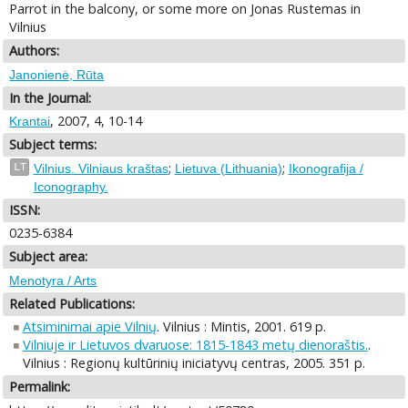
Parrot in the balcony, or some more on Jonas Rustemas in
Vilnius
Authors:
Janonienė, Rūta
In the Journal:
, 2007, 4, 10-14
Krantai
Subject terms:
;
;
LT
Vilnius. Vilniaus kraštas
Lietuva (Lithuania)
Ikonografija /
Iconography.
ISSN:
0235-6384
Subject area:
Menotyra / Arts
Related Publications:
Atsiminimai apie Vilnių
. Vilnius : Mintis, 2001. 619 p.
Vilniuje ir Lietuvos dvaruose: 1815-1843 metų dienoraštis.
.
Vilnius : Regionų kultūrinių iniciatyvų centras, 2005. 351 p.
Permalink: