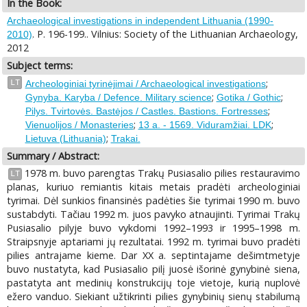
In the Book:
Archaeological investigations in independent Lithuania (1990-
. P. 196-199.. Vilnius: Society of the Lithuanian Archaeology,
2010)
2012
Subject terms:
;
LT
Archeologiniai tyrinėjimai / Archaeological investigations
;
;
Gynyba. Karyba / Defence. Military science
Gotika / Gothic
;
Pilys. Tvirtovės. Bastėjos / Castles. Bastions. Fortresses
;
;
Vienuolijos / Monasteries
13 a. - 1569. Viduramžiai. LDK
;
Lietuva (Lithuania)
Trakai.
Summary / Abstract:
1978 m. buvo parengtas Trakų Pusiasalio pilies restauravimo
LT
planas, kuriuo remiantis kitais metais pradėti archeologiniai
tyrimai. Dėl sunkios finansinės padėties šie tyrimai 1990 m. buvo
sustabdyti. Tačiau 1992 m. juos pavyko atnaujinti. Tyrimai Trakų
Pusiasalio pilyje buvo vykdomi 1992–1993 ir 1995–1998 m.
Straipsnyje aptariami jų rezultatai. 1992 m. tyrimai buvo pradėti
pilies antrajame kieme. Dar XX a. septintajame dešimtmetyje
buvo nustatyta, kad Pusiasalio pilį juosė išorinė gynybinė siena,
pastatyta ant medinių konstrukcijų toje vietoje, kurią nuplovė
ežero vanduo. Siekiant užtikrinti pilies gynybinių sienų stabilumą