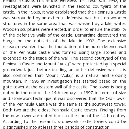
Peninsula Castle. This article overviews their results. In 1992, the
investigations were launched in the second courtyard of the
castle. In the 1960s, it was established that the Peninsula Castle
was surrounded by an external defensive wall built on wooden
structures in the same area that was washed by a lake water.
Wooden sculptures were erected, in order to ensure the stability
of the defensive walls of the castle. Bernardine discovered the
bangs on the outskirts of the lake in 1992. The extensive
research revealed that the foundation of the outer defence wall
of the Peninsula castle was formed using large stones and
extended to the inside of the wall. The second courtyard of the
Peninsula Castle and Mount "Aukų" were protected by a special
groundwork just before building an outer defensive wall. It is
also confirmed that Mount "Aukų" is a natural and eroding
mountain. In 1995 an investigation has started based on the
gate tower at the eastern wall of the castle. The tower is being
dated in the end of the 14th century. In 1997, in terms of size
and stonework technique, it was discovered that the Old Tower
of the Peninsula Castle was the same as the southwest tower.
Both two are the oldest Peninsula Castle towers. Findings from
the new tower are dated back to the end of the 14th century.
According to the research, stonework castle towers could be
distinguished into at least three periods of construction.