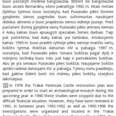
buvo pastatyti mediniai bangolaužiai. Būtent šie bangolaužiai
buvo atrasti Bernardinų ežero pakraštyje 1992 m. Kitais metais
išplėtus tyrimus buvo nustatyta, kad Pusiasalio pilies išorinės
gynybinės sienos pagrindas buvo suformuotas naudojant
didelius akmenis ir buvo praplėstas sienos vidinėje pusėje. Prieš
pastatant išorinę gynybinę sieną Pusiasalio pilies antrasis kiemas
ir Aukų kalnas buvo apsaugoti specialiais žemės darbais. Taip
pat patvirtinta, kad Aukų kalnas yra natūralus, eroduojantis
kalnas. 1995 m. buvo pradėti rytinėje pilies sienoje esančio vartų
bokšto tyrimai. Bokštas datuotas XIV a. pabaiga. 1997 m.
nustatyta, kad Pusiasalio pilies Senasis bokštas pagal dydį ir
mūrijimo techniką buvo toks pat kaip ir pietvakarinis bokštas.
Abu jie yra seniausi Pusiasalio pilies bokštai. Naujajame bokšte
aptikti radiniai datuojami XIV a. pabaiga. Tyrimų metu paaiškėjo,
kad galima išskirti bent tris mūrinių pilies bokštų statybos
laikotarpius.
In 1978 the Trakai Peninsula Castle restoration plan was
EN
prepared in order to start an archaeological research during the
upcoming year. In 1990 these studies were stopped due to the
difficult financial situation. However, they have been renewed in
1992. In between years 1992-1992 as well as 1995-1998 the
investigations were organized and located in the Trakai