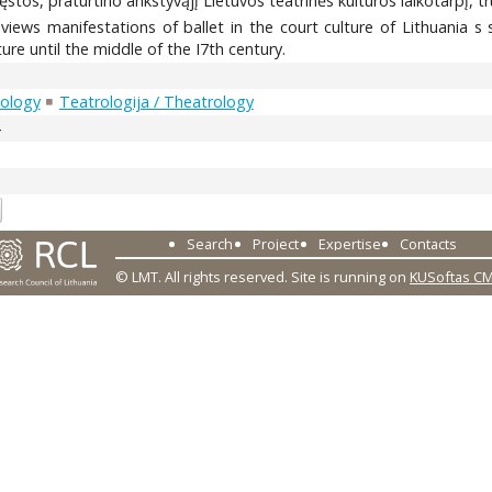
stos, praturtino ankstyvąjį Lietuvos teatrinės kultūros laikotarpį, truk
eviews manifestations of ballet in the court culture of Lithuania s
ture until the middle of the I7th century.
cology
Teatrologija / Theatrology
4
Search
Project
Expertise
Contacts
© LMT. All rights reserved.
Site is running on
KUSoftas C