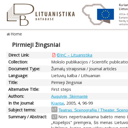
Home
Pirmieji žingsniai
Direct Link:
©InC – Lituanistika
Collection:
Mokslo publikacijos / Scientific publicati
Document Type:
Žurnalų straipsniai / Journal articles
Language:
Lietuvių kalba / Lithuanian
Title:
Pirmieji žingsniai
Alternative Title:
First steps
Authors:
Augutytė, Skirmantė
In the Journal:
, 2005, 4, 96-99
Krantai
Subject terms:
LT
Teatras. Scenografija / Theater. Scen
Summary / Abstract:
Nors nepertraukiama baleto meno Lie
LT
„Kopelijos" premjera, šis menas Lietuvo