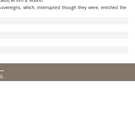
usį iki XVII a. vidurio.
 sovereigns, which, interrupted though they were, enriched the
MS
.