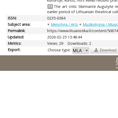
kultūroje, kurios, nors vėliau nebuvo pratę
The art critic Skirmantė Augutytė r
EN
earlier period of Lithuanian theatrical cul
ISSN:
0235-6384
Subject area:
Menotyra / Arts
Muzikologija / Musi
Permalink:
https://www.lituanistika.lt/content/5067
Updated:
2026-02-25 13:48:44
Metrics:
Views: 29
Downloads: 2
Export:
Choose type:
Download