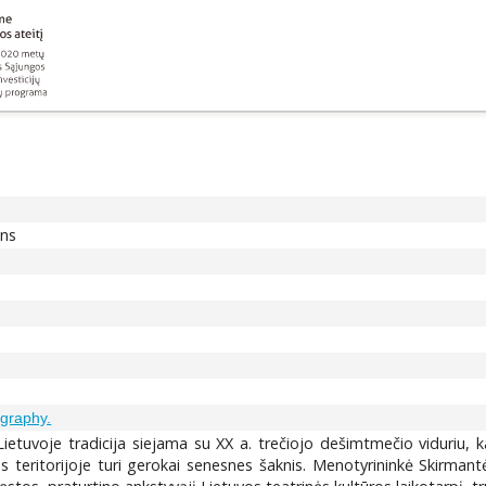
ons
ography.
tuvoje tradicija siejama su XX a. trečiojo dešimtmečio viduriu, k
s teritorijoje turi gerokai senesnes šaknis. Menotyrininkė Skirma