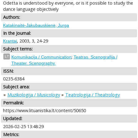
Odetta is understood by everyone, or is it possible to study the
dance language objectively
Authors:
Katakinaitė-Jakubauskienė, Jurga
In the Journal:
, 2003, 3, 24-29
Krantai
Subject terms:
;
LT
Komunikacija / Communication
Teatras. Scenografija /
Theater. Scenography.
ISSN:
0235-6384
Subject area:
Muzikologija / Musicology
Teatrologija / Theatrology
Permalink:
https://www.lituanistika.lt/content/50650
Updated:
2026-02-25 13:48:29
Metrics: