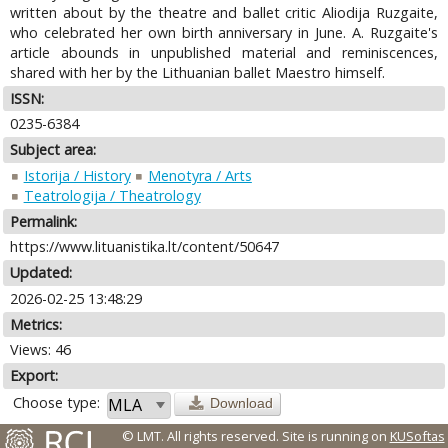
written about by the theatre and ballet critic Aliodija Ruzgaite,
who celebrated her own birth anniversary in June. A. Ruzgaite's
article abounds in unpublished material and reminiscences,
shared with her by the Lithuanian ballet Maestro himself.
ISSN:
0235-6384
Subject area:
Istorija / History
Menotyra / Arts
Teatrologija / Theatrology
Permalink:
https://www.lituanistika.lt/content/50647
Updated:
2026-02-25 13:48:29
Metrics:
Views: 46
Export:
Choose type:
Download
© LMT. All rights reserved.
Site is running on
KUSoftas