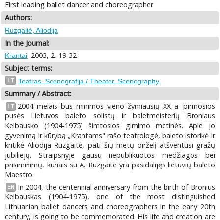
First leading ballet dancer and choreographer
Authors:
Ruzgaitė, Aliodija
In the Journal:
, 2003, 2, 19-32
Krantai
Subject terms:
LT
Teatras. Scenografija / Theater. Scenography.
Summary / Abstract:
2004 melais bus minimos vieno žymiausių XX a. pirmosios
LT
pusės Lietuvos baleto solistų ir baletmeisterių Broniaus
Kelbausko (1904-1975) šimtosios gimimo metinės. Apie jo
gyvenimą ir kūrybą „Krantams" rašo teatrologė, baleto istorikė ir
kritikė Aliodija Ruzgaitė, pati šių metų birželį atšventusi gražų
jubiliejų. Straipsnyje gausu nepublikuotos medžiagos bei
prisiminimų, kuriais su A. Ruzgaite yra pasidalijęs lietuvių baleto
Maestro.
In 2004, the centennial anniversary from the birth of Bronius
EN
Kelbauskas (1904-1975), one of the most distinguished
Lithuanian ballet dancers and choreographers in the early 20th
century, is going to be commemorated. His life and creation are