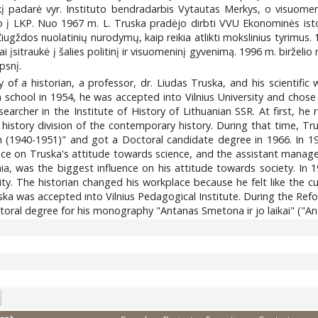
kį padarė vyr. Instituto bendradarbis Vytautas Merkys, o visuomeni
ojo į LKP. Nuo 1967 m. L. Truska pradėjo dirbti VVU Ekonominės isto
iugždos nuolatinių nurodymų, kaip reikia atlikti mokslinius tyrimus. 1
viai įsitraukė į šalies politinį ir visuomeninį gyvenimą. 1996 m. birž
ipsnį.
of a historian, a professor, dr. Liudas Truska, and his scientific 
igh school in 1954, he was accepted into Vilnius University and chose
earcher in the Institute of History of Lithuanian SSR. At first, he
history division of the contemporary history. During that time, T
m (1940-1951)" and got a Doctoral candidate degree in 1966. In 19
ce on Truska's attitude towards science, and the assistant manage
, was the biggest influence on his attitude towards society. In 
ity. The historian changed his workplace because he felt like the 
ka was accepted into Vilnius Pedagogical Institute. During the Refo
ctoral degree for his monography "Antanas Smetona ir jo laikai" ("A
9