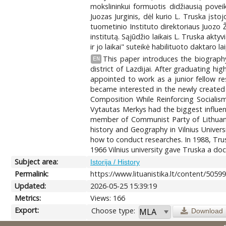
mokslininkui formuotis didžiausią povei
Juozas Jurginis, dėl kurio L. Truska įst
tuometinio Instituto direktoriaus Juozo Ž
institutą. Sąjūdžio laikais L. Truska akty
ir jo laikai" suteikė habilituoto daktaro la
This paper introduces the biography 
EN
district of Lazdijai. After graduating h
appointed to work as a junior fellow res
became interested in the newly created 
Composition While Reinforcing Socialis
Vytautas Merkys had the biggest influen
member of Communist Party of Lithuania
history and Geography in Vilnius Univers
how to conduct researches. In 1988, Trus
1966 Vilnius university gave Truska a do
Subject area:
Istorija / History
Permalink:
https://www.lituanistika.lt/content/5059
Updated:
2026-05-25 15:39:19
Metrics:
Views: 166
Export:
Choose type:
Download