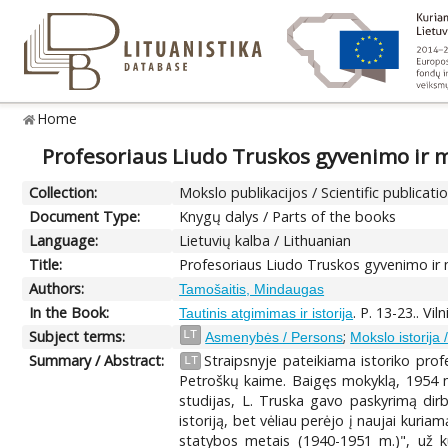
Home
Profesoriaus Liudo Truskos gyvenimo ir m
Collection:
Mokslo publikacijos / Scientific publicati
Document Type:
Knygų dalys / Parts of the books
Language:
Lietuvių kalba / Lithuanian
Title:
Profesoriaus Liudo Truskos gyvenimo ir m
Authors:
Tamošaitis, Mindaugas
In the Book:
. P. 13-23.. Vi
Tautinis atgimimas ir istorija
Subject terms:
;
LT
Asmenybės / Persons
Mokslo istorija 
Summary / Abstract:
Straipsnyje pateikiama istoriko pro
LT
Petroškų kaime. Baigęs mokyklą, 1954 m. į
studijas, L. Truska gavo paskyrimą dirb
istoriją, bet vėliau perėjo į naujai kuri
statybos metais (1940-1951 m.)", už ku