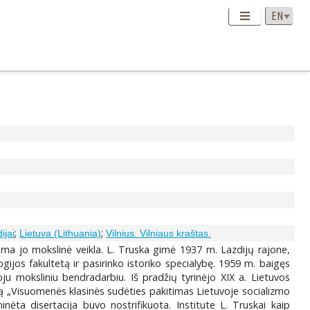
;
;
ijai
Lietuva (Lithuania)
Vilnius. Vilniaus kraštas.
ama jo mokslinė veikla. L. Truska gimė 1937 m. Lazdijų rajone,
ogijos fakultetą ir pasirinko istoriko specialybę. 1959 m. baigęs
ju moksliniu bendradarbiu. Iš pradžių tyrinėjo XIX a. Lietuvos
aciją „Visuomenės klasinės sudėties pakitimas Lietuvoje socializmo
ėta disertacija buvo nostrifikuota. Institute L. Truskai kaip