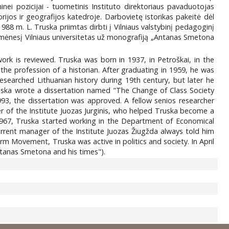
nei pozicijai - tuometinis Instituto direktoriaus pavaduotojas
rijos ir geografijos katedroje. Darbovietę istorikas pakeitė dėl
988 m. L. Truska priimtas dirbti į Vilniaus valstybinį pedagoginį
elio mėnesį Vilniaus universitetas už monografiją „Antanas Smetona
work is reviewed. Truska was born in 1937, in Petroškai, in the
 the profession of a historian. After graduating in 1959, he was
 researched Lithuanian history during 19th century, but later he
ruska wrote a dissertation named "The Change of Class Society
93, the dissertation was approved. A fellow senios researcher
r of the Institute Juozas Jurginis, who helped Truska become a
1967, Truska started working in the Department of Economical
current manager of the Institute Juozas Žiugžda always told him
rm Movement, Truska was active in politics and society. In April
ntanas Smetona and his times").