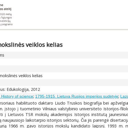
okslinės veiklos kelias
ons
okslinės veiklos kelias
lnius: Edukologija, 2012
;
;
/ History of science
1795-1915. Lietuva Rusijos imperijos sudėtyje
Lazd
fesoriaus habilituoto daktaro Liudo Truskos biografija bei apžvelgi
stojo į tuometinio Vilniaus valstybinio universiteto Istorijos-filol
ti į Lietuvos TSR mokslų akademijos Istorijos institutą jaunesniuo
amą naujausiojo laikotarpio istorijos sektorių. Čia jis parengė disert
rią 1966 m. gavo istorijos mokslų kandidato laipsnį. 1993 m. min