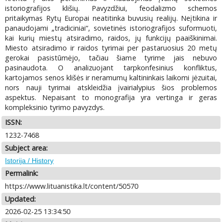
istoriografijos klišių. Pavyzdžiui, feodalizmo schemos
pritaikymas Rytų Europai neatitinka buvusių realijų. Neįtikina ir
panaudojami „tradiciniai“, sovietinės istoriografijos suformuoti,
kai kurių miestų atsiradimo, raidos, jų funkcijų paaiškinimai.
Miesto atsiradimo ir raidos tyrimai per pastaruosius 20 metų
gerokai pasistūmėjo, tačiau šiame tyrime jais nebuvo
pasinaudota. O analizuojant tarpkonfesinius konfliktus,
kartojamos senos klišės ir neramumų kaltininkais laikomi jėzuitai,
nors nauji tyrimai atskleidžia įvairialypius šios problemos
aspektus. Nepaisant to monografija yra vertinga ir geras
kompleksinio tyrimo pavyzdys.
ISSN:
1232-7468
Subject area:
Istorija / History
Permalink:
https://www.lituanistika.lt/content/50570
Updated:
2026-02-25 13:34:50