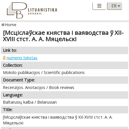
Home
[Мсціслаўскае княства i ваяводства ў XII-
XVIII стст. А. А. Мяцельскі
Link to:
numerio tekstas
Collection:
Mokslo publikacijos / Scientific publications
Document Type:
Recenzijos. Anotacijos / Book reviews
Language:
Baltarusių kalba / Belarusian
Title:
[Мсціслаўскае княства i ваяводства ў XII-XVIII стст. А. А.
Мяцельскі