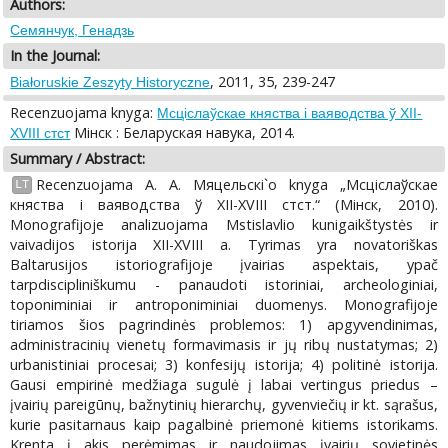
Authors:
Семянчук, Генадзь
In the Journal:
, 2011, 35, 239-247
Białoruskie Zeszyty Historyczne
Recenzuojama knyga:
Мсціслаўскае княства і ваяводства ў XII-
Мiнск : Беларуская навука, 2014.
XVIII стст
Summary / Abstract:
Recenzuojama A. A. Мяцельскі`o knyga „Мсціслаўскае
LT
княства i ваяводства ў XII-XVIII стст.“ (Мiнск, 2010).
Monografijoje analizuojama Mstislavlio kunigaikštystės ir
vaivadijos istorija XII-XVIII a. Tyrimas yra novatoriškas
Baltarusijos istoriografijoje įvairias aspektais, ypač
tarpdiscipliniškumu - panaudoti istoriniai, archeologiniai,
toponiminiai ir antroponiminiai duomenys. Monografijoje
tiriamos šios pagrindinės problemos: 1) apgyvendinimas,
administracinių vienetų formavimasis ir jų ribų nustatymas; 2)
urbanistiniai procesai; 3) konfesijų istorija; 4) politinė istorija.
Gausi empirinė medžiaga sugulė į labai vertingus priedus –
įvairių pareigūnų, bažnytinių hierarchų, gyvenviečių ir kt. sąrašus,
kurie pasitarnaus kaip pagalbinė priemonė kitiems istorikams.
Krenta į akis perėmimas ir naudojimas įvairių sovietinės