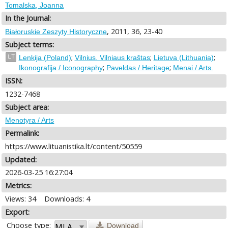
Tomalska, Joanna
In the Journal:
, 2011, 36, 23-40
Białoruskie Zeszyty Historyczne
Subject terms:
;
;
;
LT
Lenkija (Poland)
Vilnius. Vilniaus kraštas
Lietuva (Lithuania)
;
;
Ikonografija / Iconography
Paveldas / Heritage
Menai / Arts.
ISSN:
1232-7468
Subject area:
Menotyra / Arts
Permalink:
https://www.lituanistika.lt/content/50559
Updated:
2026-03-25 16:27:04
Metrics:
Views: 34
Downloads: 4
Export:
Choose type:
Download