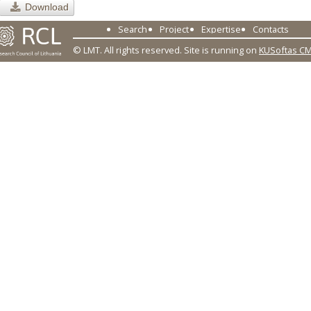
Download
Search
Project
Expertise
Contacts
© LMT. All rights reserved.
Site is running on
KUSoftas C