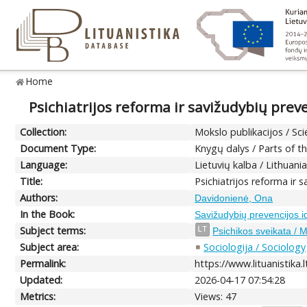
Home
Psichiatrijos reforma ir savižudybių prev
Collection:
Mokslo publikacijos / Sci
Document Type:
Knygų dalys / Parts of t
Language:
Lietuvių kalba / Lithuani
Title:
Psichiatrijos reforma ir 
Authors:
Davidonienė, Ona
In the Book:
Savižudybių prevencijos i
Subject terms:
LT
Psichikos sveikata / 
Subject area:
Sociologija / Sociology
Permalink:
https://www.lituanistika
Updated:
2026-04-17 07:54:28
Metrics:
Views: 47