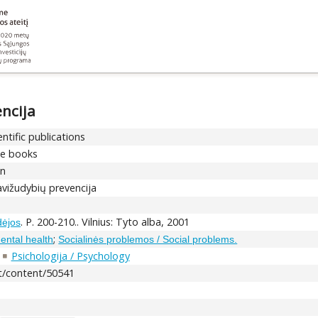
encija
entific publications
he books
an
savižudybių prevencija
. P. 200-210.. Vilnius: Tyto alba, 2001
dėjos
;
Mental health
Socialinės problemos / Social problems.
Psichologija / Psychology
.lt/content/50541