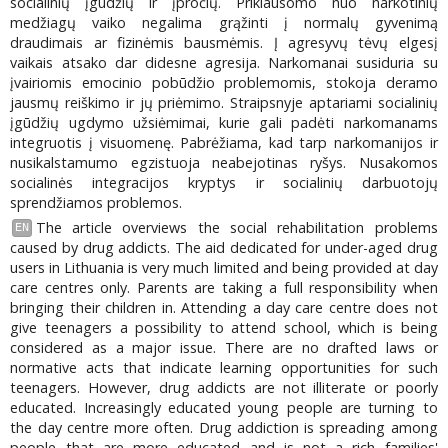
socialinių įgūdžių ir įpročių. Priklausomo nuo narkotinių
medžiagų vaiko negalima grąžinti į normalų gyvenimą
draudimais ar fizinėmis bausmėmis. Į agresyvų tėvų elgesį
vaikais atsako dar didesne agresija. Narkomanai susiduria su
įvairiomis emocinio pobūdžio problemomis, stokoja deramo
jausmų reiškimo ir jų priėmimo. Straipsnyje aptariami socialinių
įgūdžių ugdymo užsiėmimai, kurie gali padėti narkomanams
integruotis į visuomenę. Pabrėžiama, kad tarp narkomanijos ir
nusikalstamumo egzistuoja neabejotinas ryšys. Nusakomos
socialinės integracijos kryptys ir socialinių darbuotojų
sprendžiamos problemos.
The article overviews the social rehabilitation problems
EN
caused by drug addicts. The aid dedicated for under-aged drug
users in Lithuania is very much limited and being provided at day
care centres only. Parents are taking a full responsibility when
bringing their children in. Attending a day care centre does not
give teenagers a possibility to attend school, which is being
considered as a major issue. There are no drafted laws or
normative acts that indicate learning opportunities for such
teenagers. However, drug addicts are not illiterate or poorly
educated. Increasingly educated young people are turning to
the day centre more often. Drug addiction is spreading among
people that are more educated and is not a rich families'