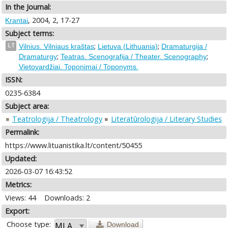
In the Journal:
, 2004, 2, 17-27
Krantai
Subject terms:
;
;
LT
Vilnius. Vilniaus kraštas
Lietuva (Lithuania)
Dramaturgija /
;
;
Dramaturgy
Teatras. Scenografija / Theater. Scenography
Vietovardžiai. Toponimai / Toponyms.
ISSN:
0235-6384
Subject area:
Teatrologija / Theatrology
Literatūrologija / Literary Studies
Permalink:
https://www.lituanistika.lt/content/50455
Updated:
2026-03-07 16:43:52
Metrics:
Views: 44
Downloads: 2
Export:
Choose type:
Download