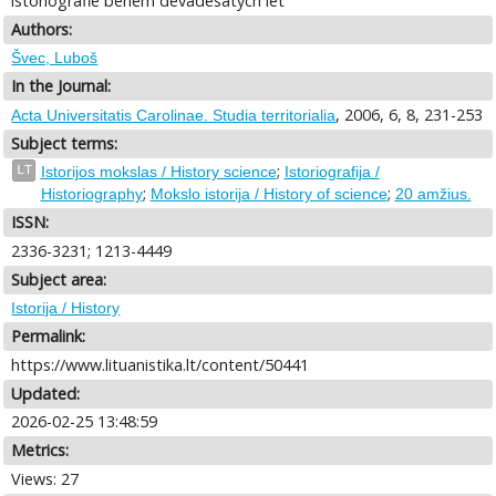
istoriografie behem devadesátých let
Authors:
Švec, Luboš
In the Journal:
, 2006, 6, 8, 231-253
Acta Universitatis Carolinae. Studia territorialia
Subject terms:
;
LT
Istorijos mokslas / History science
Istoriografija /
;
;
Historiography
Mokslo istorija / History of science
20 amžius.
ISSN:
2336-3231; 1213-4449
Subject area:
Istorija / History
Permalink:
https://www.lituanistika.lt/content/50441
Updated:
2026-02-25 13:48:59
Metrics:
Views: 27