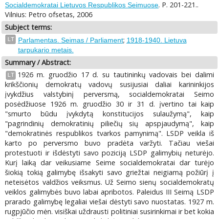
. P. 201-221..
Socialdemokratai Lietuvos Respublikos Seimuose
Vilnius: Petro ofsetas, 2006
Subject terms:
;
LT
Parlamentas. Seimas / Parliament
1918-1940. Lietuva
tarpukario metais.
Summary / Abstract:
1926 m. gruodžio 17 d. su tautininkų vadovais bei dalimi
LT
krikščionių demokratų vadovų susijusiai daliai karininkijos
įvykdžius valstybinį perversmą, socialdemokratai Seimo
posėdžiuose 1926 m. gruodžio 30 ir 31 d. įvertino tai kaip
"smurto būdu įvykdytą konstitucijos sulaužymą", kaip
"pagrindinių demokratinių piliečių sių apspjaudymą", kaip
"demokratinės respublikos tvarkos pamynimą". LSDP veikla iš
karto po perversmo buvo pradėta varžyti. Tačiau viešai
protestuoti ir išdėstyti savo poziciją LSDP galimybių neturėjo.
Kurį laiką dar veikusiame Seime socialdemokratai dar turėjo
šiokią tokią galimybę išsakyti savo griežtai neigiamą požiūrį į
neteisėtos valdžios veiksmus. Už Seimo sienų socialdemokratų
veiklos galimybės buvo labai apribotos. Paleidus III Seimą LSDP
prarado galimybę legaliai viešai dėstyti savo nuostatas. 1927 m.
rugpjūčio mėn. visiškai uždrausti politiniai susirinkimai ir bet kokia