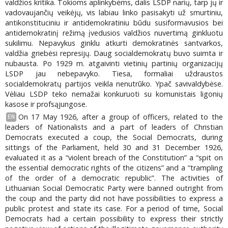
valdžios kritika. Tokioms aplinkybėms, dalis LSDP narių, tarp jų ir
vadovaujančių veikėjų, vis labiau linko pasisakyti už smurtiniu,
antikonstituciniu ir antidemokratiniu būdu susiformavusios bei
antidemokratinį režimą įvedusios valdžios nuvertimą ginkluotu
sukilimu. Nepavykus ginklu atkurti demokratinės santvarkos,
valdžia griebėsi represijų. Daug socialdemokratų buvo suimta ir
nubausta. Po 1929 m. atgaivinti vietinių partinių organizacijų
LSDP jau nebepavyko. Tiesa, formaliai uždraustos
socialdemokratų partijos veikla nenutrūko. Ypač savivaldybėse.
Vėliau LSDP teko nemažai konkuruoti su komunistais ligonių
kasose ir profsąjungose.
On 17 May 1926, after a group of officers, related to the
EN
leaders of Nationalists and a part of leaders of Christian
Democrats executed a coup, the Social Democrats, during
sittings of the Parliament, held 30 and 31 December 1926,
evaluated it as a “violent breach of the Constitution” a “spit on
the essential democratic rights of the citizens” and a “trampling
of the order of a democratic republic”. The activities of
Lithuanian Social Democratic Party were banned outright from
the coup and the party did not have possibilities to express a
public protest and state its case. For a period of time, Social
Democrats had a certain possibility to express their strictly