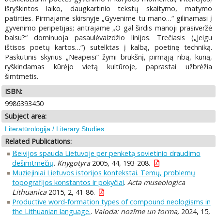
išryškintos laiko, daugkartinio tekstų skaitymo, matymo
patirties. Pirmajame skirsnyje „Gyvenime tu mano…“ gilinamasi į
gyvenimo peripetijas; antrajame „O gal širdis manoji prasiveržė
balsu?“ dominuoja pasaulėvaizdžio linijos. Trečiasis („Jeigu
ištisos poetų kartos…“) sutelktas į kalbą, poetinę techniką.
Paskutinis skyrius „Neapeisi“ žymi brūkšnį, pirmąją ribą, kurią,
ryškindamas kūrėjo vietą kultūroje, paprastai užbrėžia
šimtmetis.
ISBN:
9986393450
Subject area:
Literatūrologija / Literary Studies
Related Publications:
Išeivijos spauda Lietuvoje per penketą sovietinio draudimo
dešimtmečių
.
Knygotyra
2005, 44, 193-208.
Muziejiniai Lietuvos istorijos kontekstai. Temų, problemų
topografijos konstantos ir pokyčiai
.
Acta museologica
Lithuanica
2015, 2, 41-86.
Productive word-formation types of compound neologisms in
the Lithuanian language.
.
Valoda: nozīme un forma,
2024, 15,