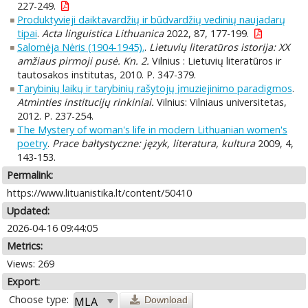
227-249.
Produktyvieji daiktavardžių ir būdvardžių vedinių naujadarų
tipai
.
Acta linguistica Lithuanica
2022, 87, 177-199.
Salomėja Nėris (1904-1945).
.
Lietuvių literatūros istorija: XX
amžiaus pirmoji pusė. Kn. 2.
Vilnius : Lietuvių literatūros ir
tautosakos institutas, 2010. P. 347-379.
Tarybinių laikų ir tarybinių rašytojų įmuziejinimo paradigmos
.
Atminties institucijų rinkiniai.
Vilnius: Vilniaus universitetas,
2012. P. 237-254.
The Mystery of woman's life in modern Lithuanian women's
poetry
.
Prace bałtystyczne: język, literatura, kultura
2009, 4,
143-153.
Permalink:
https://www.lituanistika.lt/content/50410
Updated:
2026-04-16 09:44:05
Metrics:
Views: 269
Export:
Choose type:
Download