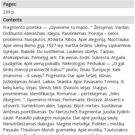
Pages:
239 p
Contents:
Fragmento poetika — „Gyvenime tu mano...“. Žinojimas. Vardas.
Didžiuotis eilėraščiais. Idėjos. Pasirinkimas. Poezija – sielos
problema. Nuojautos. Atskirta. Ribos. Apie alegoriją. Nuotrauka.
Apie vieną likimo giją. 1927-ieji. Karšta širdimi. Likimų sąskambiai.
Gynėjas. Baladė. Du susitikimai. Laukinės obelys. Tarpas.
Atsikvėpimas. Pernelyg arti. Tik vienas žodis. Sukrėsta. Atgaila.
Liudijimai. Apie vieną pokalbį. Nekrologas. Pėdsakai — „О gal
širdis manoji prasiveržė balsu?“ Jaučiu, žinau. Europoje. Kiek
įmanoma – iš savęs? Prigesinta. Dar apie šešėlį. Kūnas.
Įsižiūrėjimas žinant. Laikas. Skaidra. Apie Pavasario Trimitą. Iš
kelių kartų. Vėjas. Skristi, lėkti. Dvasios vėjas. Staigus
prisiminimas: identifikacija. Romansai – pertekėjimas. „Mes
išbėgom...“. Gyvenimo ritmas. Piemenaitė. Ekstazė. Atsiverti ir
užsiverti. Sumerktom akim. Sapnas. Bijoti mirties. Susitikimai.
Amžinas poetiškumas. Du Nietzscheʼs fragmentai. Juodai žydinti
saulė. Pasaulio pabaigos nuojauta. Dar apie juodąją saulę.
Nenutrūkstamas dialogas. Maginė melodija. Polinkis į mistiką.
Pasaulis Theatrum Mundi: gramatika. Apie erotiką. Tautosakos