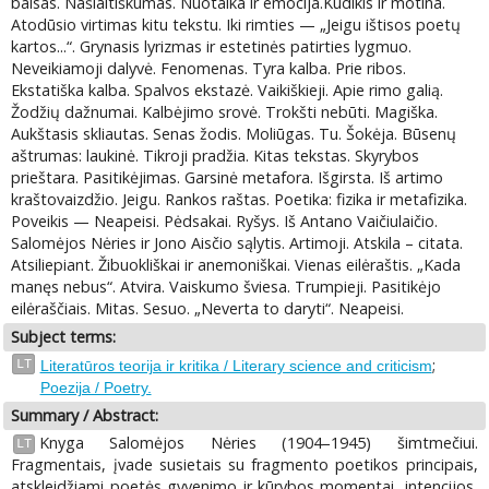
balsas. Našlaitiškumas. Nuotaika ir emocija.Kūdikis ir motina.
Atodūsio virtimas kitu tekstu. Iki rimties — „Jeigu ištisos poetų
kartos...“. Grynasis lyrizmas ir estetinės patirties lygmuo.
Neveikiamoji dalyvė. Fenomenas. Tyra kalba. Prie ribos.
Ekstatiška kalba. Spalvos ekstazė. Vaikiškieji. Apie rimo galią.
Žodžių dažnumai. Kalbėjimo srovė. Trokšti nebūti. Magiška.
Aukštasis skliautas. Senas žodis. Moliūgas. Tu. Šokėja. Būsenų
aštrumas: laukinė. Tikroji pradžia. Kitas tekstas. Skyrybos
prieštara. Pasitikėjimas. Garsinė metafora. Išgirsta. Iš artimo
kraštovaizdžio. Jeigu. Rankos raštas. Poetika: fizika ir metafizika.
Poveikis — Neapeisi. Pėdsakai. Ryšys. Iš Antano Vaičiulaičio.
Salomėjos Nėries ir Jono Aisčio sąlytis. Artimoji. Atskila – citata.
Atsiliepiant. Žibuokliškai ir anemoniškai. Vienas eilėraštis. „Kada
manęs nebus“. Atvira. Vaiskumo šviesa. Trumpieji. Pasitikėjo
eilėraščiais. Mitas. Sesuo. „Neverta to daryti“. Neapeisi.
Subject terms:
;
LT
Literatūros teorija ir kritika / Literary science and criticism
Poezija / Poetry.
Summary / Abstract:
Knyga Salomėjos Nėries (1904–1945) šimtmečiui.
LT
Fragmentais, įvade susietais su fragmento poetikos principais,
atskleidžiami poetės gyvenimo ir kūrybos momentai, intencijos,