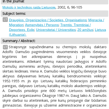
In the Journal:
, 2002, 6, 96-105
Mokslo ir technikos raida Lietuvoje
Subject terms:
;
LT
Draugijos. Organizacijos / Societies. Organisations
Migracija /
;
;
Migration
Asmenybės / Persons
Tremtis. Tremtiniai /
;
;
;
Deportees. Exile
Universitetai / Universities
20 amžius
Lietuva
(Lithuania).
Summary / Abstract:
Straipsnyje supažindinama su chemijos mokslų daktaro
LT
Adolfo Damušio pagrindinėmis visuomeninės veiklos išeivijoje
kryptimis bei atkreipiamas dėmesys į jo nuopelnus
ateitininkams. Atliekant tyrimą naudotasi Jadvygos ir Adolfo
Damušių asmeniniu archyvu, išeivijos periodika, ateitininkams
skirtais leidiniais. Viena A. Damušio veiklos krypčių išeivijoje buvo
aktyvus dalyvavimas lietuvių katalikų bendruomenės veikloje:
1952-1955 m. jis ėjo Lietuvių katalikų federacijos pirmininko
pareigas, dalyvavo Lietuvių katalikų mokslo akademijos veikloje.
A. Damušis prisidėjo prie 600 metų Lietuvos krikščionybės
jubiliejaus organizavimo Čikagoje 1987 m. Daug laiko A. Damušis
skyrė darbui su ateitininkais, prie kurių prisijungė dar būdamas
gimnazistas. Išeivijoje jis užsiėmė administracine ir organizacine