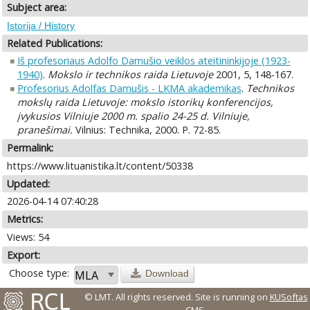
Subject area:
Istorija / History
Related Publications:
Iš profesoriaus Adolfo Damušio veiklos ateitininkijoje (1923-
1940)
.
Mokslo ir technikos raida Lietuvoje
2001, 5, 148-167.
Profesorius Adolfas Damušis - LKMA akademikas
.
Technikos
mokslų raida Lietuvoje: mokslo istorikų konferencijos,
įvykusios Vilniuje 2000 m. spalio 24-25 d. Vilniuje,
pranešimai.
Vilnius: Technika, 2000. P. 72-85.
Permalink:
https://www.lituanistika.lt/content/50338
Updated:
2026-04-14 07:40:28
Metrics:
Views: 54
Export:
Choose type:
Download
© LMT. All rights reserved.
Site is running on
KUSoftas
CMS
.