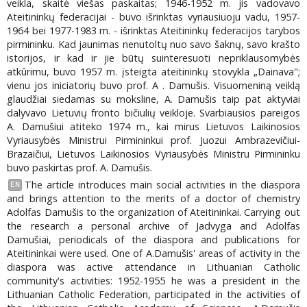
veikla, skaitė viešas paskaitas; 1946-1952 m. jis vadovavo
Ateitininkų federacijai - buvo išrinktas vyriausiuoju vadu, 1957-
1964 bei 1977-1983 m. - išrinktas Ateitininkų federacijos tarybos
pirmininku. Kad jaunimas nenutoltų nuo savo šaknų, savo krašto
istorijos, ir kad ir jie būtų suinteresuoti nepriklausomybės
atkūrimu, buvo 1957 m. įsteigta ateitininkų stovykla „Dainava";
vienu jos iniciatorių buvo prof. A . Damušis. Visuomeniną veiklą
glaudžiai siedamas su moksline, A. Damušis taip pat aktyviai
dalyvavo Lietuvių fronto bičiulių veikloje. Svarbiausios pareigos
A. Damušiui atiteko 1974 m., kai mirus Lietuvos Laikinosios
Vyriausybės Ministrui Pirmininkui prof. Juozui Ambrazevičiui-
Brazaičiui, Lietuvos Laikinosios Vyriausybės Ministru Pirmininku
buvo paskirtas prof. A. Damušis.
The article introduces main social activities in the diaspora
EN
and brings attention to the merits of a doctor of chemistry
Adolfas Damušis to the organization of Ateitininkai. Carrying out
the research a personal archive of Jadvyga and Adolfas
Damušiai, periodicals of the diaspora and publications for
Ateitininkai were used. One of A.Damušis' areas of activity in the
diaspora was active attendance in Lithuanian Catholic
community's activities: 1952-1955 he was a president in the
Lithuanian Catholic Federation, participated in the activities of