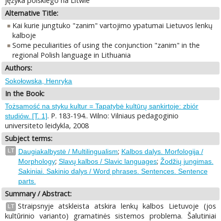
języka polskiego na Litwie
Alternative Title:
Kai kurie jungtuko "zanim" vartojimo ypatumai Lietuvos lenkų
kalboje
Some peculiarities of using the conjunction "zanim" in the
regional Polish language in Lithuania
Authors:
Sokołowska, Henryka
In the Book:
Tożsamość na styku kultur = Tapatybė kultūrų sankirtoje: zbiór
. P. 183-194.. Wilno: Vilniaus pedagoginio
studiów. [T. 1]
universiteto leidykla, 2008
Subject terms:
;
LT
Daugiakalbystė / Multilingualism
Kalbos dalys. Morfologija /
;
;
Morphology
Slavų kalbos / Slavic languages
Žodžių jungimas.
Sakiniai. Sakinio dalys / Word phrases. Sentences. Sentence
parts.
Summary / Abstract:
Straipsnyje atskleista atskira lenkų kalbos Lietuvoje (jos
LT
kultūrinio varianto) gramatinės sistemos problema. Šalutiniai