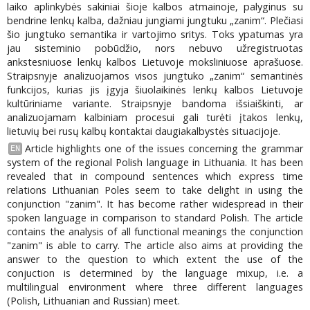
laiko aplinkybės sakiniai šioje kalbos atmainoje, palyginus su
bendrine lenkų kalba, dažniau jungiami jungtuku „zanim“. Plečiasi
šio jungtuko semantika ir vartojimo sritys. Toks ypatumas yra
jau sisteminio pobūdžio, nors nebuvo užregistruotas
ankstesniuose lenkų kalbos Lietuvoje moksliniuose aprašuose.
Straipsnyje analizuojamos visos jungtuko „zanim“ semantinės
funkcijos, kurias jis įgyja šiuolaikinės lenkų kalbos Lietuvoje
kultūriniame variante. Straipsnyje bandoma išsiaiškinti, ar
analizuojamam kalbiniam procesui gali turėti įtakos lenkų,
lietuvių bei rusų kalbų kontaktai daugiakalbystės situacijoje.
Article highlights one of the issues concerning the grammar
EN
system of the regional Polish language in Lithuania. It has been
revealed that in compound sentences which express time
relations Lithuanian Poles seem to take delight in using the
conjunction "zanim". It has become rather widespread in their
spoken language in comparison to standard Polish. The article
contains the analysis of all functional meanings the conjunction
"zanim" is able to carry. The article also aims at providing the
answer to the question to which extent the use of the
conjuction is determined by the language mixup, i.e. a
multilingual environment where three different languages
(Polish, Lithuanian and Russian) meet.