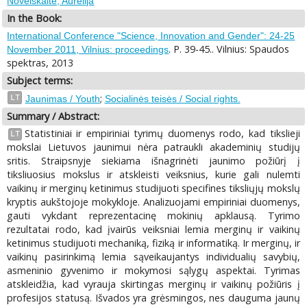
Novelskaitė, Aurelija
In the Book:
International Conference "Science, Innovation and Gender": 24-25
. P. 39-45.. Vilnius: Spaudos
November 2011, Vilnius: proceedings
spektras, 2013
Subject terms:
;
LT
Jaunimas / Youth
Socialinės teisės / Social rights.
Summary / Abstract:
Statistiniai ir empiriniai tyrimų duomenys rodo, kad tikslieji
LT
mokslai Lietuvos jaunimui nėra patraukli akademinių studijų
sritis. Straipsnyje siekiama išnagrinėti jaunimo požiūrį į
tiksliuosius mokslus ir atskleisti veiksnius, kurie gali nulemti
vaikinų ir merginų ketinimus studijuoti specifines tiksliųjų mokslų
kryptis aukštojoje mokykloje. Analizuojami empiriniai duomenys,
gauti vykdant reprezentacinę mokinių apklausą. Tyrimo
rezultatai rodo, kad įvairūs veiksniai lemia merginų ir vaikinų
ketinimus studijuoti mechaniką, fiziką ir informatiką. Ir merginų, ir
vaikinų pasirinkimą lemia sąveikaujantys individualių savybių,
asmeninio gyvenimo ir mokymosi sąlygų aspektai. Tyrimas
atskleidžia, kad vyrauja skirtingas merginų ir vaikinų požiūris į
profesijos statusą. Išvados yra grėsmingos, nes dauguma jaunų