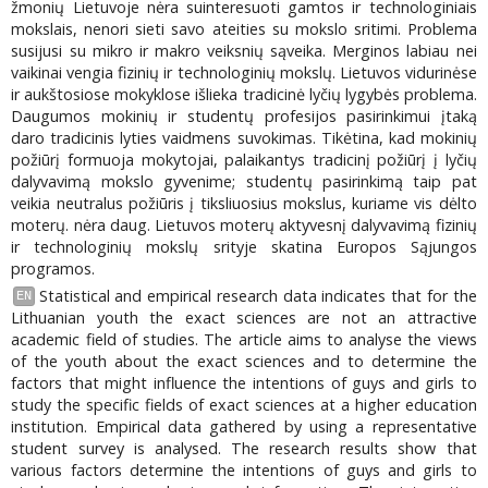
žmonių Lietuvoje nėra suinteresuoti gamtos ir technologiniais
mokslais, nenori sieti savo ateities su mokslo sritimi. Problema
susijusi su mikro ir makro veiksnių sąveika. Merginos labiau nei
vaikinai vengia fizinių ir technologinių mokslų. Lietuvos vidurinėse
ir aukštosiose mokyklose išlieka tradicinė lyčių lygybės problema.
Daugumos mokinių ir studentų profesijos pasirinkimui įtaką
daro tradicinis lyties vaidmens suvokimas. Tikėtina, kad mokinių
požiūrį formuoja mokytojai, palaikantys tradicinį požiūrį į lyčių
dalyvavimą mokslo gyvenime; studentų pasirinkimą taip pat
veikia neutralus požiūris į tiksliuosius mokslus, kuriame vis dėlto
moterų. nėra daug. Lietuvos moterų aktyvesnį dalyvavimą fizinių
ir technologinių mokslų srityje skatina Europos Sąjungos
programos.
Statistical and empirical research data indicates that for the
EN
Lithuanian youth the exact sciences are not an attractive
academic field of studies. The article aims to analyse the views
of the youth about the exact sciences and to determine the
factors that might influence the intentions of guys and girls to
study the specific fields of exact sciences at a higher education
institution. Empirical data gathered by using a representative
student survey is analysed. The research results show that
various factors determine the intentions of guys and girls to