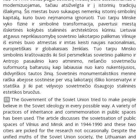
modernizuojamas, tačiau atsižvelgta ir į istorinių tradicijų
išlaikymą. Šis miestas buvo sukaupęs nemenką istorinį-simbolinį
kapitalą, kurio buvo neįmanoma ignoruoti. Tuo tarpu Minske
vyko fizinė ir simbolinė transformacija, pavertusi miestą
išskirtinės kokybės stalininės architektūros kūriniu. Lietuvai
atgavus nepriklausomybę sovietinio laikotarpio palikimas Vilniuje
iš esmės buvo atmestas ir imtas keisti naujais nacionaliniais,
europietiškais ir globaliaisiais ženklais. Tuo tarpu Minsko
simbolinis kraštovaizdis iki šiol persmelktas sovietinio palikimo ir
Antrojo pasaulinio karo atminimo, nešančio sovietmečiu
suformuotą baltarusių kaip labiausiai nuo karo nukentėjusios,
didvyriškos tautos žinią. Sovietinės monumentalistikos meninė
raiška abejose sostinėse per visą laikotarpį išliko konservatyvi ir
statiška. Ji iki pat vėlyvojo sovietmečio išsaugojo stalininės
estetikos bruožus.
The Government of the Soviet Union tried to make people
EN
believe in the Soviet ideology in every possible way. A variety of
practices of inheritance and commemoration in public spaces
has been used. The article discusses the sovietisation of public
spaces of Vilnius and Minsk and in 1944-1990 and these two
cities are picked for the research not occasionally. Despite the
unified myths of the Soviet Union society, the Lithuanian and