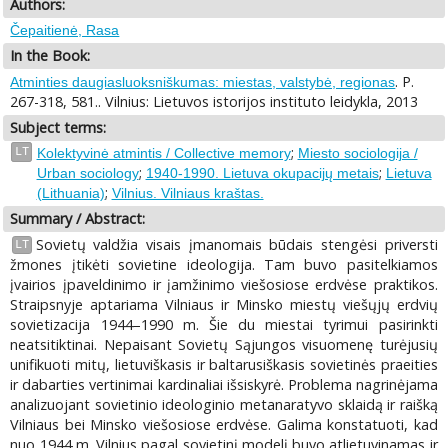
Authors:
Čepaitienė, Rasa
In the Book:
. P.
Atminties daugiasluoksniškumas: miestas, valstybė, regionas
267-318, 581.. Vilnius: Lietuvos istorijos instituto leidykla, 2013
Subject terms:
;
LT
Kolektyvinė atmintis / Collective memory
Miesto sociologija /
;
;
Urban sociology
1940-1990. Lietuva okupacijų metais
Lietuva
;
(Lithuania)
Vilnius. Vilniaus kraštas.
Summary / Abstract:
Sovietų valdžia visais įmanomais būdais stengėsi priversti
LT
žmones įtikėti sovietine ideologija. Tam buvo pasitelkiamos
įvairios įpaveldinimo ir įamžinimo viešosiose erdvėse praktikos.
Straipsnyje aptariama Vilniaus ir Minsko miestų viešųjų erdvių
sovietizacija 1944–1990 m. Šie du miestai tyrimui pasirinkti
neatsitiktinai. Nepaisant Sovietų Sąjungos visuomenę turėjusių
unifikuoti mitų, lietuviškasis ir baltarusiškasis sovietinės praeities
ir dabarties vertinimai kardinaliai išsiskyrė. Problema nagrinėjama
analizuojant sovietinio ideologinio metanaratyvo sklaidą ir raišką
Vilniaus bei Minsko viešosiose erdvėse. Galima konstatuoti, kad
nuo 1944 m. Vilnius pagal sovietinį modelį buvo atlietuvinamas ir