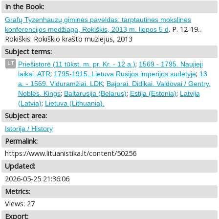
In the Book:
Grafų Tyzenhauzų giminės paveldas: tarptautinės mokslinės
. P. 12-19..
konferencijos medžiaga, Rokiškis, 2013 m. liepos 5 d
Rokiškis: Rokiškio krašto muziejus, 2013
Subject terms:
;
LT
Priešistorė (11 tūkst. m. pr. Kr. - 12 a.)
1569 - 1795. Naujieji
;
;
laikai. ATR
1795-1915. Lietuva Rusijos imperijos sudėtyje
13
;
a. - 1569. Viduramžiai. LDK
Bajorai. Didikai. Valdovai / Gentry.
;
;
;
Nobles. Kings
Baltarusija (Belarus)
Estija (Estonia)
Latvija
;
(Latvia)
Lietuva (Lithuania).
Subject area:
Istorija / History
Permalink:
https://www.lituanistika.lt/content/50256
Updated:
2026-05-25 21:36:06
Metrics:
Views: 27
Export: