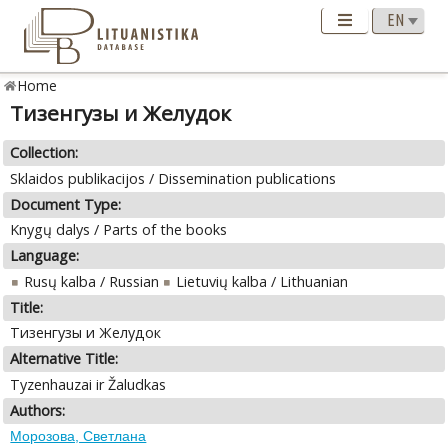
Home
Тизенгузы и Желудок
Collection:
Sklaidos publikacijos / Dissemination publications
Document Type:
Knygų dalys / Parts of the books
Language:
Rusų kalba / Russian
Lietuvių kalba / Lithuanian
Title:
Тизенгузы и Желудок
Alternative Title:
Tyzenhauzai ir Žaludkas
Authors:
Морозова, Светлана