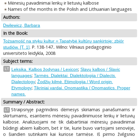
Mėnesių pavadinimai lenkų ir lietuvių kalbose
Names of the months in the Polish and Lithuanian languages
Authors:
Dwilewicz, Barbara
In the Book:
Tożsamość na styku kultur = Tapatybė kultūrų sankirtoje: zbiór
. P. 138-147.. Wilno: Vilniaus pedagoginio
studiów. [T. 1]
universiteto leidykla, 2008
Subject terms:
;
LT
Leksika. Kalbos žodynas / Lexicon
Slavų kalbos / Slavic
;
languages
Tarmės. Dialektai. Dialektologija / Dialects.
;
Dialectology
Žodžių kilmė. Etimologija / Word origin.
;
Etymology
Tikriniai vardai. Onomastika / Onomastics. Proper
names.
Summary / Abstract:
Straipsnyje pagrindinis dėmesys skiriamas panašumams ir
LT
skirtumams, esantiems mėnesių pavadinimuose lenkų ir lietuvių
kalbose. Analizuojami ne tik dabartiniai mėnesių pavadinimai
būdingi abiem kalbom, bet ir tie, kurie buvo vartojami senovėje,
o šiandien sutinkami kai kuriose tarmėse. Iš pirmo žvilgsnio