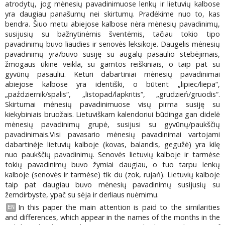
atrodytų, jog mėnesių pavadinimuose lenkų ir lietuvių kalbose
yra daugiau panašumų nei skirtumų. Pradėkime nuo to, kas
bendra. Šiuo metu abiejose kalbose nėra mėnesių pavadinimų,
susijusių su bažnytinėmis šventėmis, tačiau tokio tipo
pavadinimų buvo liaudies ir senovės leksikoje. Daugelis mėnesių
pavadinimų yra/buvo susiję su augalų pasaulio stebėjimais,
žmogaus ūkine veikla, su gamtos reiškiniais, o taip pat su
gyvūnų pasauliu. Keturi dabartiniai mėnesių pavadinimai
abiejose kalbose yra identiški, o būtent „lipiec/liepa“,
„październik/spalis“, „listopad/lapkritis“, „grudzień/gruodis“.
Skirtumai mėnesių pavadinimuose visų pirma susiję su
kiekybiniais bruožais. Lietuviškam kalendoriui būdinga gan didelė
mėnesių pavadinimų grupė, susijusi su gyvūnų/paukščių
pavadinimais.Visi pavasario mėnesių pavadinimai vartojami
dabartinėje lietuvių kalboje (kovas, balandis, gegužė) yra kilę
nuo paukščių pavadinimų. Senovės lietuvių kalboje ir tarmėse
tokių pavadinimų buvo žymiai daugiau, o tuo tarpu lenkų
kalboje (senovės ir tarmėse) tik du (zok, rujań). Lietuvių kalboje
taip pat daugiau buvo mėnesių pavadinimų susijusių su
žemdirbyste, ypač su sėja ir derliaus nuėmimu.
In this paper the main attention is paid to the similarities
EN
and differences, which appear in the names of the months in the