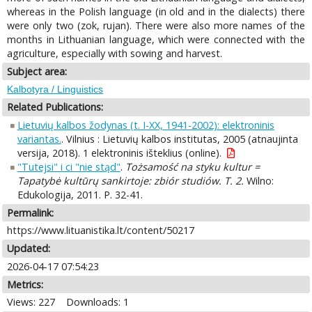
whereas in the Polish language (in old and in the dialects) there
were only two (zok, rujan). There were also more names of the
months in Lithuanian language, which were connected with the
agriculture, especially with sowing and harvest.
Subject area:
Kalbotyra / Linguistics
Related Publications:
Lietuvių kalbos žodynas (t. I-XX, 1941-2002): elektroninis
variantas.
. Vilnius : Lietuvių kalbos institutas, 2005 (atnaujinta
versija, 2018). 1 elektroninis išteklius (online).
"Tutejsi" i ci "nie stąd"
.
Tożsamość na styku kultur =
Tapatybė kultūrų sankirtoje: zbiór studiów. T. 2.
Wilno:
Edukologija, 2011. P. 32-41.
Permalink:
https://www.lituanistika.lt/content/50217
Updated:
2026-04-17 07:54:23
Metrics:
Views: 227
Downloads: 1