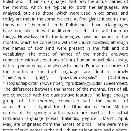
Polish and Lithuanian languages. Not only the actual names of
the months, which are typical for both the languages, are
analysed, but also those, which were used in old times, and
today are met in the some dialects. At first glance it seems that
the names of the months in the Polish and Lithuanian languages
have more similarities than differences. Let's start with the main
things. Nowadays both the languages have no names of the
months, which are connected with the church holidays, although
the names of such kind were present in the folk and old
vocabulary. The most of names of the months are/were
connected with observations of flora, human household activity,
natural phenomena, and also with fauna. Four actual names of
the months in the both languages are identical, namely
"lipiec/liepa (July)", "październik/spalis" (October),
"listopad/lapkritis" (November), "grudzień/gruodis" (December).
The differences between the names of the months, first of all,
are connected with the quantitative features.The large enough
group of the months, connected with the names of
animals/birds, is typical for the Lithuanian calendar. All the
names of the spring months, which are used in the actual
Lithuanian language (kovas, balandis, gegužė - March, April,
May) are originated from the names of birds. There were many
more of such names in the old Lithuanian language and dialects,